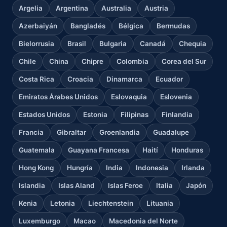
Argelia
Argentina
Australia
Austria
Azerbaiyán
Bangladés
Bélgica
Bermudas
Bielorrusia
Brasil
Bulgaria
Canadá
Chequia
Chile
China
Chipre
Colombia
Corea del Sur
Costa Rica
Croacia
Dinamarca
Ecuador
Emiratos Árabes Unidos
Eslovaquia
Eslovenia
Estados Unidos
Estonia
Filipinas
Finlandia
Francia
Gibraltar
Groenlandia
Guadalupe
Guatemala
Guayana Francesa
Haití
Honduras
Hong Kong
Hungría
India
Indonesia
Irlanda
Islandia
Islas Aland
Islas Feroe
Italia
Japón
Kenia
Letonia
Liechtenstein
Lituania
Luxemburgo
Macao
Macedonia del Norte