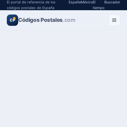
El portal de referencia de los
España
México
El
Buscador
códigos postales de España
tiempo
Códigos Postales
.com
CP