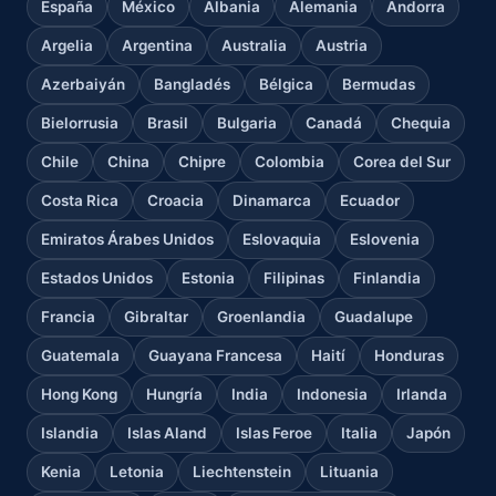
España
México
Albania
Alemania
Andorra
Argelia
Argentina
Australia
Austria
Azerbaiyán
Bangladés
Bélgica
Bermudas
Bielorrusia
Brasil
Bulgaria
Canadá
Chequia
Chile
China
Chipre
Colombia
Corea del Sur
Costa Rica
Croacia
Dinamarca
Ecuador
Emiratos Árabes Unidos
Eslovaquia
Eslovenia
Estados Unidos
Estonia
Filipinas
Finlandia
Francia
Gibraltar
Groenlandia
Guadalupe
Guatemala
Guayana Francesa
Haití
Honduras
Hong Kong
Hungría
India
Indonesia
Irlanda
Islandia
Islas Aland
Islas Feroe
Italia
Japón
Kenia
Letonia
Liechtenstein
Lituania