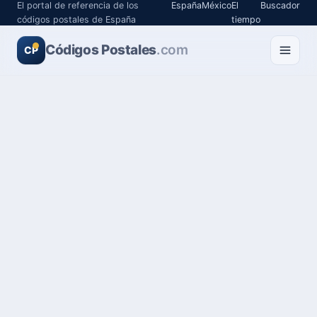
El portal de referencia de los
España
México
El
Buscador
códigos postales de España
tiempo
Códigos Postales
.com
CP