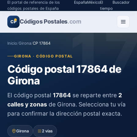
El portal de referencia de los
España
México
El
Buscador
códigos postales de España
tiempo
Códigos Postales
1
.com
CP
Inicio
/
Girona
/
CP 17864
GIRONA · CÓDIGO POSTAL
Código postal 17864 de
Girona
El código postal
17864
se reparte entre
2
calles y zonas
de Girona. Selecciona tu vía
para confirmar la dirección postal exacta.
Girona
2 vías