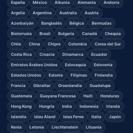
España
México
Albania
Alemania
Andorra
Argelia
Argentina
Australia
Austria
Azerbaiyán
Bangladés
Bélgica
Bermudas
Bielorrusia
Brasil
Bulgaria
Canadá
Chequia
Chile
China
Chipre
Colombia
Corea del Sur
Costa Rica
Croacia
Dinamarca
Ecuador
Emiratos Árabes Unidos
Eslovaquia
Eslovenia
Estados Unidos
Estonia
Filipinas
Finlandia
Francia
Gibraltar
Groenlandia
Guadalupe
Guatemala
Guayana Francesa
Haití
Honduras
Hong Kong
Hungría
India
Indonesia
Irlanda
Islandia
Islas Aland
Islas Feroe
Italia
Japón
Kenia
Letonia
Liechtenstein
Lituania