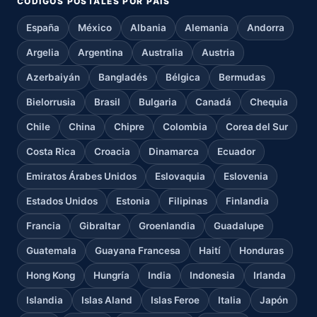
CÓDIGOS POSTALES POR PAÍS
España
México
Albania
Alemania
Andorra
Argelia
Argentina
Australia
Austria
Azerbaiyán
Bangladés
Bélgica
Bermudas
Bielorrusia
Brasil
Bulgaria
Canadá
Chequia
Chile
China
Chipre
Colombia
Corea del Sur
Costa Rica
Croacia
Dinamarca
Ecuador
Emiratos Árabes Unidos
Eslovaquia
Eslovenia
Estados Unidos
Estonia
Filipinas
Finlandia
Francia
Gibraltar
Groenlandia
Guadalupe
Guatemala
Guayana Francesa
Haití
Honduras
Hong Kong
Hungría
India
Indonesia
Irlanda
Islandia
Islas Aland
Islas Feroe
Italia
Japón