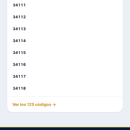
34111
34112
34113
34114
34115
34116
34117
34118
Ver los 125 códigos →