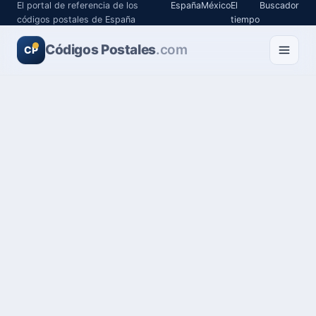
El portal de referencia de los
España
México
El
Buscador
códigos postales de España
tiempo
Códigos Postales
.com
CP