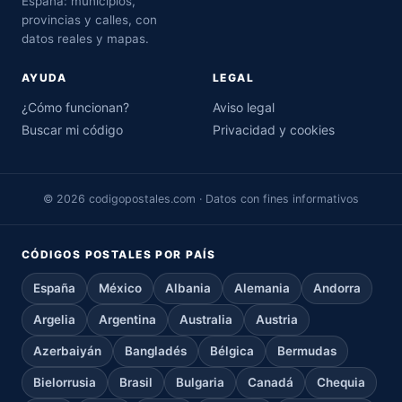
España: municipios,
provincias y calles, con
datos reales y mapas.
AYUDA
LEGAL
¿Cómo funcionan?
Aviso legal
Buscar mi código
Privacidad y cookies
© 2026 codigopostales.com · Datos con fines informativos
CÓDIGOS POSTALES POR PAÍS
España
México
Albania
Alemania
Andorra
Argelia
Argentina
Australia
Austria
Azerbaiyán
Bangladés
Bélgica
Bermudas
Bielorrusia
Brasil
Bulgaria
Canadá
Chequia