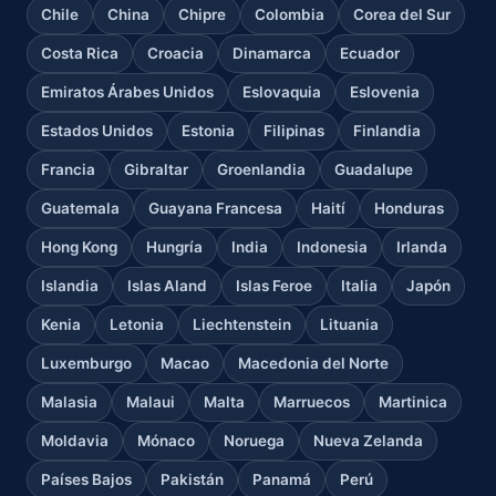
Chile
China
Chipre
Colombia
Corea del Sur
Costa Rica
Croacia
Dinamarca
Ecuador
Emiratos Árabes Unidos
Eslovaquia
Eslovenia
Estados Unidos
Estonia
Filipinas
Finlandia
Francia
Gibraltar
Groenlandia
Guadalupe
Guatemala
Guayana Francesa
Haití
Honduras
Hong Kong
Hungría
India
Indonesia
Irlanda
Islandia
Islas Aland
Islas Feroe
Italia
Japón
Kenia
Letonia
Liechtenstein
Lituania
Luxemburgo
Macao
Macedonia del Norte
Malasia
Malaui
Malta
Marruecos
Martinica
Moldavia
Mónaco
Noruega
Nueva Zelanda
Países Bajos
Pakistán
Panamá
Perú