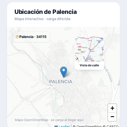
Ubicación de Palencia
Mapa interactivo · carga diferida
Palencia · 34115
Vista de calle
+
−
Mapa OpenStreetMap · se carga al llegar aquí
Leaflet
|
© OpenStreetMap © CARTO