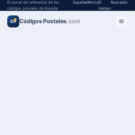
El portal de referencia de los
España
México
El
Buscador
códigos postales de España
tiempo
Códigos Postales
.com
CP