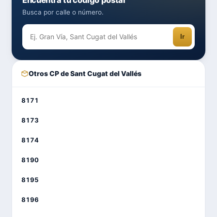
Busca por calle o número.
Ir
Otros CP de Sant Cugat del Vallés
8171
8173
8174
8190
8195
8196