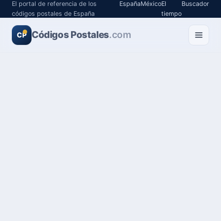
El portal de referencia de los
España
México
El
Buscador
códigos postales de España
tiempo
Códigos Postales
.com
CP