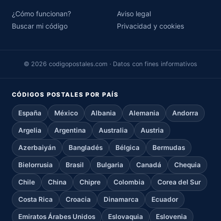
¿Cómo funcionan?
Aviso legal
Buscar mi código
Privacidad y cookies
© 2026 codigopostales.com · Datos con fines informativos
CÓDIGOS POSTALES POR PAÍS
España
México
Albania
Alemania
Andorra
Argelia
Argentina
Australia
Austria
Azerbaiyán
Bangladés
Bélgica
Bermudas
Bielorrusia
Brasil
Bulgaria
Canadá
Chequia
Chile
China
Chipre
Colombia
Corea del Sur
Costa Rica
Croacia
Dinamarca
Ecuador
Emiratos Árabes Unidos
Eslovaquia
Eslovenia