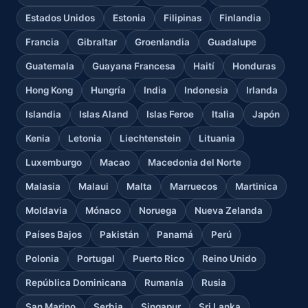
Estados Unidos
Estonia
Filipinas
Finlandia
Francia
Gibraltar
Groenlandia
Guadalupe
Guatemala
Guayana Francesa
Haití
Honduras
Hong Kong
Hungría
India
Indonesia
Irlanda
Islandia
Islas Aland
Islas Feroe
Italia
Japón
Kenia
Letonia
Liechtenstein
Lituania
Luxemburgo
Macao
Macedonia del Norte
Malasia
Malaui
Malta
Marruecos
Martinica
Moldavia
Mónaco
Noruega
Nueva Zelanda
Países Bajos
Pakistán
Panamá
Perú
Polonia
Portugal
Puerto Rico
Reino Unido
República Dominicana
Rumanía
Rusia
San Marino
Serbia
Singapur
Sri Lanka