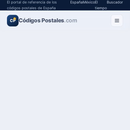
El portal de referencia de los
España
México
El
Buscador
códigos postales de España
tiempo
Códigos Postales
.com
CP