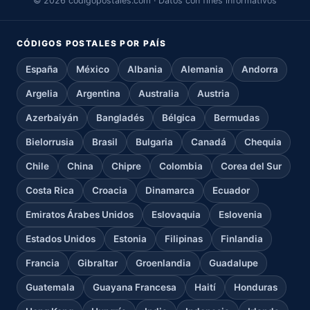
© 2026 codigopostales.com · Datos con fines informativos
CÓDIGOS POSTALES POR PAÍS
España
México
Albania
Alemania
Andorra
Argelia
Argentina
Australia
Austria
Azerbaiyán
Bangladés
Bélgica
Bermudas
Bielorrusia
Brasil
Bulgaria
Canadá
Chequia
Chile
China
Chipre
Colombia
Corea del Sur
Costa Rica
Croacia
Dinamarca
Ecuador
Emiratos Árabes Unidos
Eslovaquia
Eslovenia
Estados Unidos
Estonia
Filipinas
Finlandia
Francia
Gibraltar
Groenlandia
Guadalupe
Guatemala
Guayana Francesa
Haití
Honduras