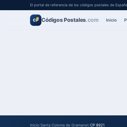
El portal de referencia de los códigos postales de Españ
Códigos Postales
.com
Inicio
P
CP
Inicio
/
Santa Coloma de Gramanet
/
CP 8921