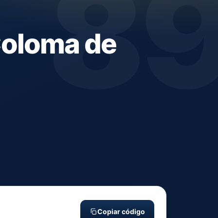
8
Coloma de
Copiar código