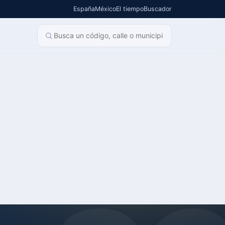
España
México
El tiempo
Buscador