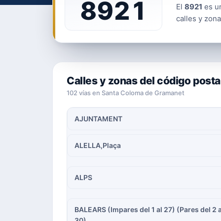
8921
El
8921
es un
calles y zona
Calles y zonas del código posta
102 vías en Santa Coloma de Gramanet
AJUNTAMENT
ALELLA,Plaça
ALPS
BALEARS (Impares del 1 al 27) (Pares del 2 a
30)