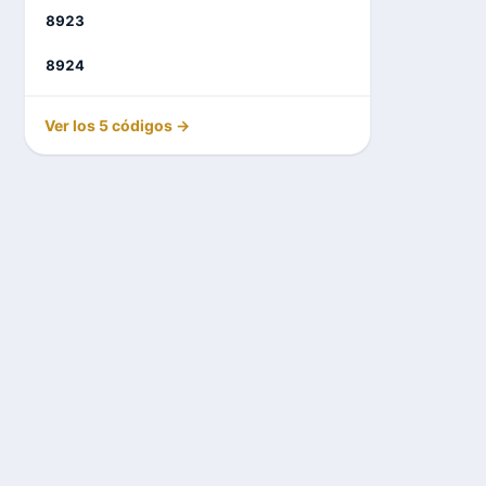
8923
8924
Ver los 5 códigos →