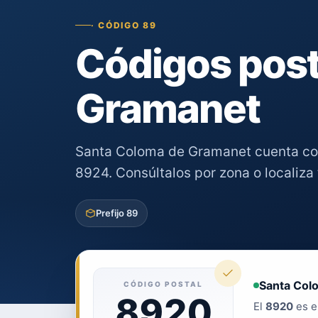
· CÓDIGO 89
Códigos post
Gramanet
Santa Coloma de Gramanet cuenta c
8924. Consúltalos por zona o localiza t
Prefijo 89
Santa Col
CÓDIGO POSTAL
8920
El
8920
es e