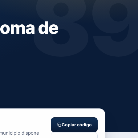
8
loma de
Copiar código
 municipio dispone