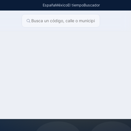
España
México
El tiempo
Buscador