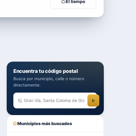
El tiempo
Encuentra tu código postal
Busca por municipio, calle o número
directamente.
Ir
Municipios más buscados