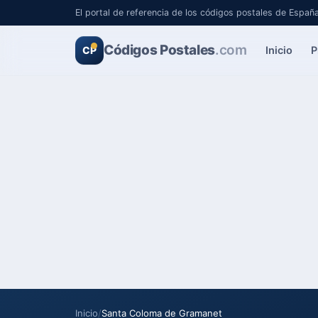
El portal de referencia de los códigos postales de Españ
Códigos Postales
.com
Inicio
P
CP
Inicio
/
Santa Coloma de Gramanet