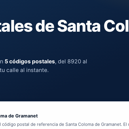
ales de Santa Co
on
5 códigos postales
, del 8920 al
u calle al instante.
oma de Gramanet
l código postal de referencia de Santa Coloma de Gramanet. El