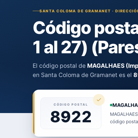
SANTA COLOMA DE GRAMANET · DIRECCIÓ
Código post
1 al 27) (Pare
El código postal de
MAGALHAES (Impare
en Santa Coloma de Gramanet es el
8
MAGALHAES 
CÓDIGO POSTAL
8922
MAGALHAES (I
código post