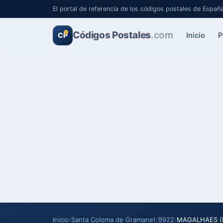
El portal de referencia de los códigos postales de Españ
Códigos Postales
.com
Inicio
P
CP
Inicio
/
Santa Coloma de Gramanet
/
8922
/
MAGALHAES (Imp