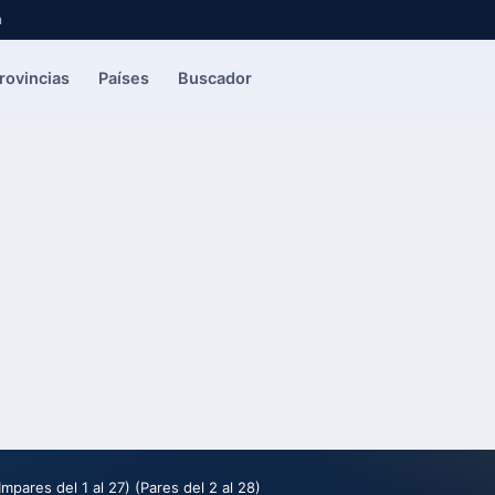
a
rovincias
Países
Buscador
ares del 1 al 27) (Pares del 2 al 28)