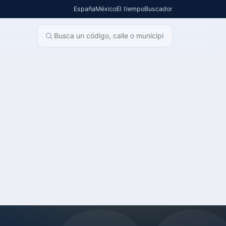
España
México
El tiempo
Buscador