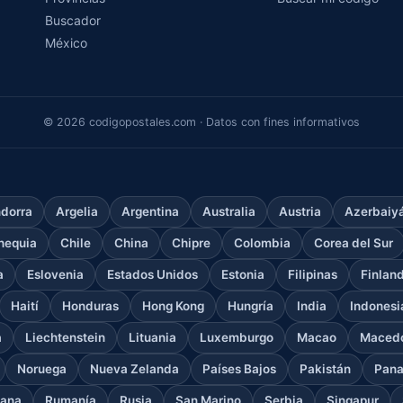
Buscador
México
© 2026 codigopostales.com · Datos con fines informativos
dorra
Argelia
Argentina
Australia
Austria
Azerbaiy
hequia
Chile
China
Chipre
Colombia
Corea del Sur
a
Eslovenia
Estados Unidos
Estonia
Filipinas
Finlan
Haití
Honduras
Hong Kong
Hungría
India
Indonesi
a
Liechtenstein
Lituania
Luxemburgo
Macao
Macedo
Noruega
Nueva Zelanda
Países Bajos
Pakistán
Pan
cana
Rumanía
Rusia
San Marino
Serbia
Singapur