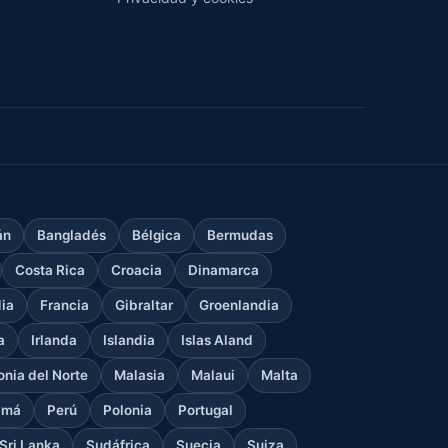
án
Bangladés
Bélgica
Bermudas
Costa Rica
Croacia
Dinamarca
dia
Francia
Gibraltar
Groenlandia
a
Irlanda
Islandia
Islas Aland
nia del Norte
Malasia
Malaui
Malta
amá
Perú
Polonia
Portugal
Sri Lanka
Sudáfrica
Suecia
Suiza