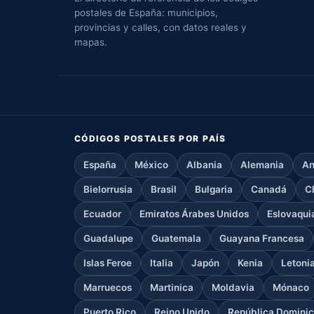
postales de España: municipios,
provincias y calles, con datos reales y
mapas.
CÓDIGOS POSTALES POR PAÍS
España
México
Albania
Alemania
An
Bielorrusia
Brasil
Bulgaria
Canadá
C
Ecuador
Emiratos Árabes Unidos
Eslovaqui
Guadalupe
Guatemala
Guayana Francesa
Islas Feroe
Italia
Japón
Kenia
Letoni
Marruecos
Martinica
Moldavia
Mónaco
Puerto Rico
Reino Unido
República Domini