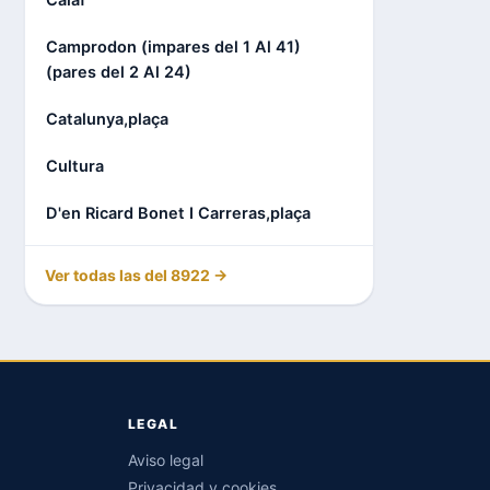
Calaf
Camprodon (impares del 1 Al 41)
(pares del 2 Al 24)
Catalunya,plaça
Cultura
D'en Ricard Bonet I Carreras,plaça
Ver todas las del 8922 →
LEGAL
Aviso legal
Privacidad y cookies