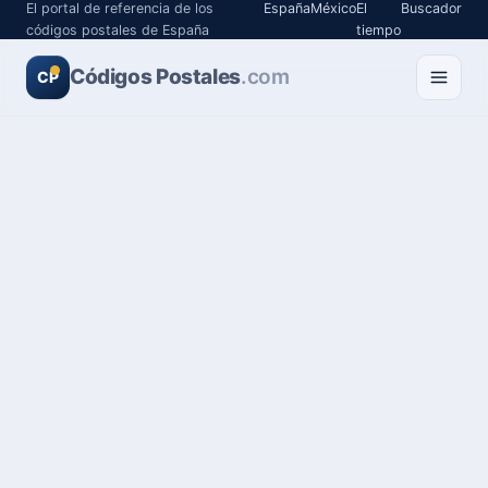
El portal de referencia de los
España
México
El
Buscador
códigos postales de España
tiempo
Códigos Postales
.com
CP