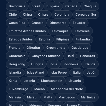
Bielorrusia
Brasil
Bulgaria
Canadá
Chequia
Chile
China
Chipre
Colombia
Corea del Sur
Costa Rica
Croacia
Dinamarca
Ecuador
Emiratos Árabes Unidos
Eslovaquia
Eslovenia
Estados Unidos
Estonia
Filipinas
Finlandia
Francia
Gibraltar
Groenlandia
Guadalupe
Guatemala
Guayana Francesa
Haití
Honduras
Hong Kong
Hungría
India
Indonesia
Irlanda
Islandia
Islas Aland
Islas Feroe
Italia
Japón
Kenia
Letonia
Liechtenstein
Lituania
Luxemburgo
Macao
Macedonia del Norte
Malasia
Malaui
Malta
Marruecos
Martinica
Moldavia
Mónaco
Noruega
Nueva Zelanda