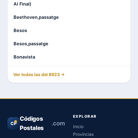
Al Final)
Beethoven,passatge
Besos
Besos,passatge
Bonavista
Ver todas las del 8923 →
EXPLORAR
Códigos
.com
CP
Inicio
Postales
Provincias