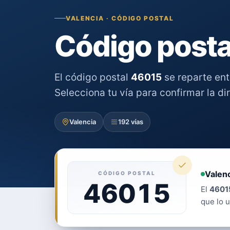
VALENCIA · CÓDIGO POSTAL
Código posta
El código postal
46015
se reparte en
Selecciona tu vía para confirmar la di
Valencia
192 vías
Valenc
CÓDIGO POSTAL
46015
El
4601
que lo u