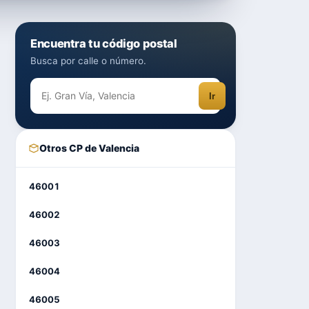
Encuentra tu código postal
Busca por calle o número.
Ir
Otros CP de Valencia
46001
46002
46003
46004
46005