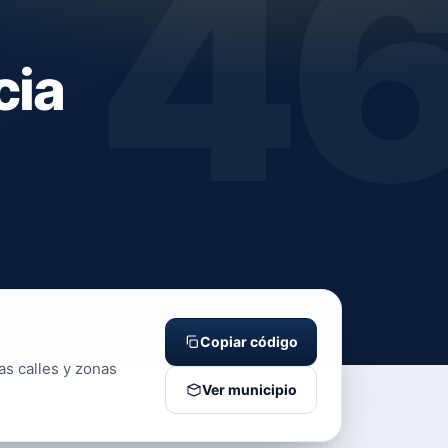
4
cia
Copiar código
as calles y zonas
Ver municipio