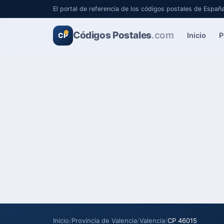
El portal de referencia de los códigos postales de Españ
Códigos Postales
.com
Inicio
P
CP
Inicio
/
Provincia de Valencia
/
Valencia
/
CP 46015