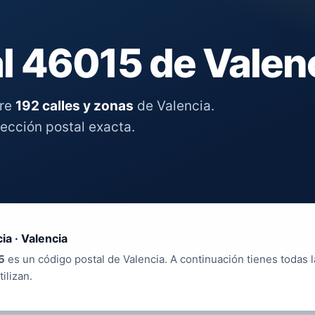
l 46015 de Valen
tre
192 calles y zonas
de Valencia.
rección postal exacta.
ia · Valencia
5
es un código postal de Valencia. A continuación tienes todas l
tilizan.