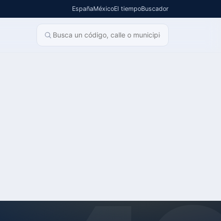
España
México
El tiempo
Buscador