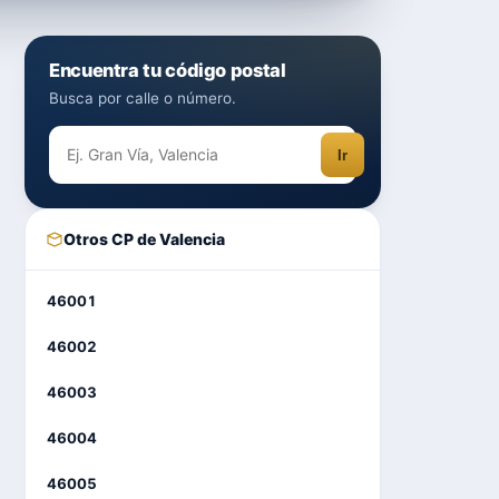
Encuentra tu código postal
Busca por calle o número.
Ir
Otros CP de Valencia
46001
46002
46003
46004
46005