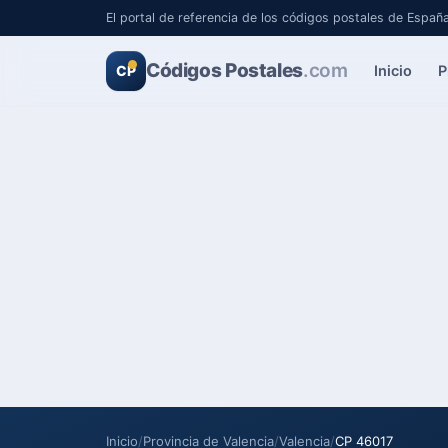
El portal de referencia de los códigos postales de Españ
Códigos Postales
.com
Inicio
P
CP
Inicio
/
Provincia de Valencia
/
Valencia
/
CP 46017