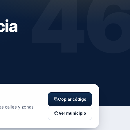
4
cia
Copiar código
as calles y zonas
Ver municipio