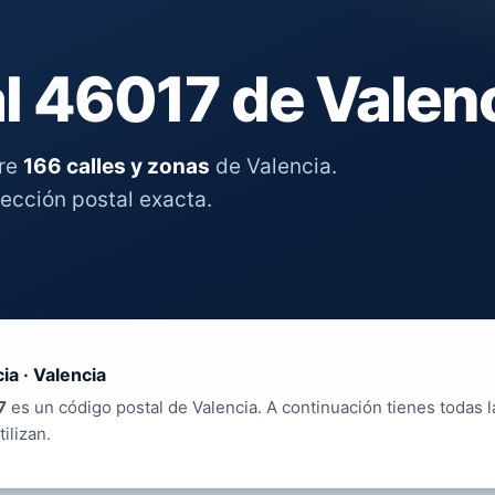
l 46017 de Valen
tre
166 calles y zonas
de Valencia.
rección postal exacta.
ia · Valencia
7
es un código postal de Valencia. A continuación tienes todas l
tilizan.