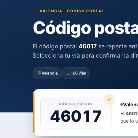
VALENCIA · CÓDIGO POSTAL
Código posta
El código postal
46017
se reparte en
Selecciona tu vía para confirmar la di
Valencia
166 vías
Valenc
CÓDIGO POSTAL
46017
El
4601
que lo u