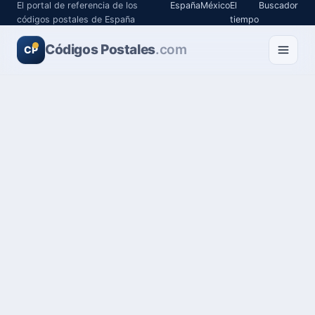
El portal de referencia de los
España
México
El
Buscador
códigos postales de España
tiempo
Códigos Postales
.com
CP