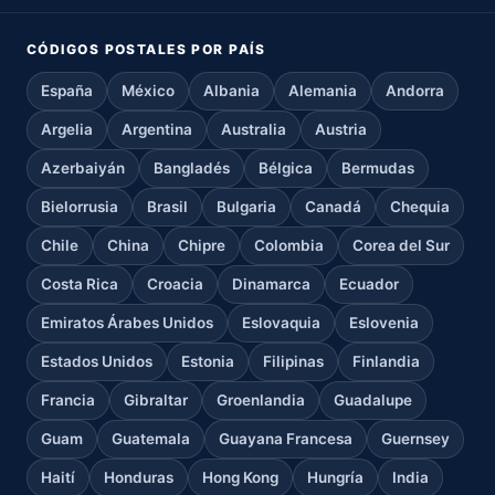
CÓDIGOS POSTALES POR PAÍS
España
México
Albania
Alemania
Andorra
Argelia
Argentina
Australia
Austria
Azerbaiyán
Bangladés
Bélgica
Bermudas
Bielorrusia
Brasil
Bulgaria
Canadá
Chequia
Chile
China
Chipre
Colombia
Corea del Sur
Costa Rica
Croacia
Dinamarca
Ecuador
Emiratos Árabes Unidos
Eslovaquia
Eslovenia
Estados Unidos
Estonia
Filipinas
Finlandia
Francia
Gibraltar
Groenlandia
Guadalupe
Guam
Guatemala
Guayana Francesa
Guernsey
Haití
Honduras
Hong Kong
Hungría
India