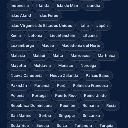
Indonesia
Irlanda
Isla de Man
Islandia
Islas Aland
Islas Feroe
Islas Vírgenes de Estados Unidos
Italia
Japón
Kenia
Letonia
Liechtenstein
Lituania
Luxemburgo
Macao
Macedonia del Norte
Malasia
Malaui
Malta
Marruecos
Martinica
Mayotte
Moldavia
Mónaco
Noruega
Nueva Caledonia
Nueva Zelanda
Países Bajos
Pakistán
Panamá
Perú
Polinesia Francesa
Polonia
Portugal
Puerto Rico
Reino Unido
República Dominicana
Reunión
Rumanía
Rusia
San Marino
Serbia
Singapur
Sri Lanka
Sudáfrica
Suecia
Suiza
Tailandia
Turquía