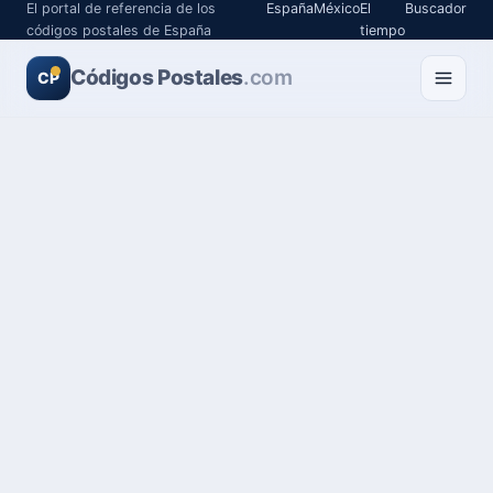
El portal de referencia de los
España
México
El
Buscador
códigos postales de España
tiempo
Códigos Postales
.com
CP