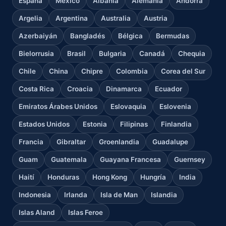
España
México
Albania
Alemania
Andorra
Argelia
Argentina
Australia
Austria
Azerbaiyán
Bangladés
Bélgica
Bermudas
Bielorrusia
Brasil
Bulgaria
Canadá
Chequia
Chile
China
Chipre
Colombia
Corea del Sur
Costa Rica
Croacia
Dinamarca
Ecuador
Emiratos Árabes Unidos
Eslovaquia
Eslovenia
Estados Unidos
Estonia
Filipinas
Finlandia
Francia
Gibraltar
Groenlandia
Guadalupe
Guam
Guatemala
Guayana Francesa
Guernsey
Haití
Honduras
Hong Kong
Hungría
India
Indonesia
Irlanda
Isla de Man
Islandia
Islas Aland
Islas Feroe