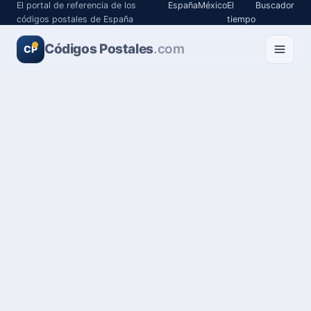
El portal de referencia de los
España
México
El
Buscador
códigos postales de España
tiempo
Códigos Postales
.com
CP