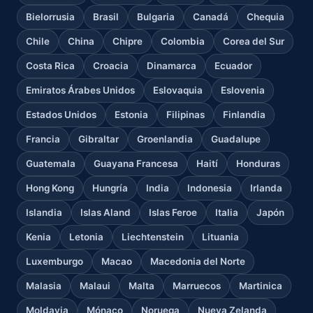
Bielorrusia
Brasil
Bulgaria
Canadá
Chequia
Chile
China
Chipre
Colombia
Corea del Sur
Costa Rica
Croacia
Dinamarca
Ecuador
Emiratos Árabes Unidos
Eslovaquia
Eslovenia
Estados Unidos
Estonia
Filipinas
Finlandia
Francia
Gibraltar
Groenlandia
Guadalupe
Guatemala
Guayana Francesa
Haití
Honduras
Hong Kong
Hungría
India
Indonesia
Irlanda
Islandia
Islas Aland
Islas Feroe
Italia
Japón
Kenia
Letonia
Liechtenstein
Lituania
Luxemburgo
Macao
Macedonia del Norte
Malasia
Malaui
Malta
Marruecos
Martinica
Moldavia
Mónaco
Noruega
Nueva Zelanda