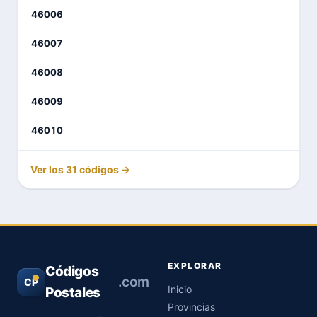
46006
46007
46008
46009
46010
Ver los 31 códigos →
EXPLORAR
Códigos
.com
CP
Inicio
Postales
Provincias