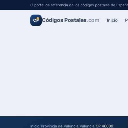
El portal de referencia de los códigos postales de Españ
Códigos Postales
.com
Inicio
P
CP
Inicio
/
Provincia de Valencia
/
Valencia
/
CP 46080