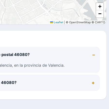
+
−
Leaflet
|
© OpenStreetMap © CARTO
o postal 46080?
encia, en la provincia de Valencia.
al 46080?