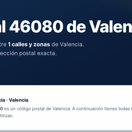
l 46080 de Valen
tre
1 calles y zonas
de Valencia.
rección postal exacta.
ia · Valencia
0
es un código postal de Valencia. A continuación tienes todas l
tilizan.