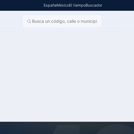
España
México
El tiempo
Buscador