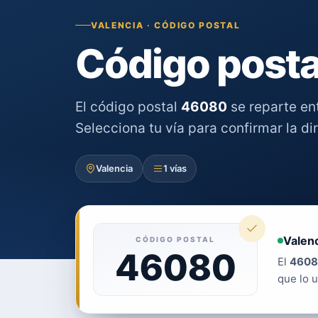
VALENCIA · CÓDIGO POSTAL
Código posta
El código postal
46080
se reparte en
Selecciona tu vía para confirmar la di
Valencia
1 vías
Valenc
CÓDIGO POSTAL
46080
El
4608
que lo u