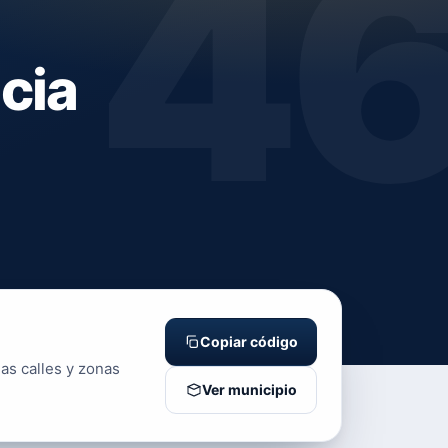
4
cia
Copiar código
as calles y zonas
Ver municipio