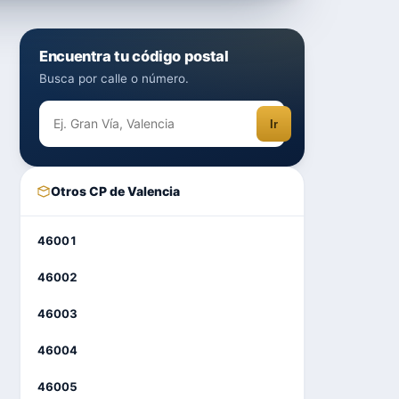
Encuentra tu código postal
Busca por calle o número.
Ir
Otros CP de Valencia
46001
46002
46003
46004
46005