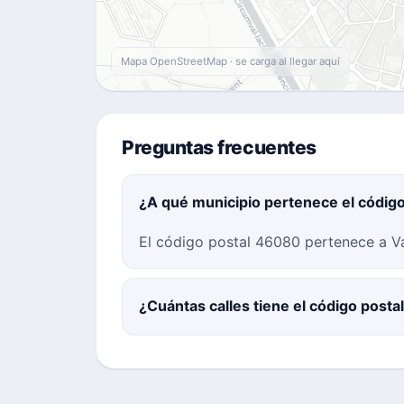
Mapa OpenStreetMap · se carga al llegar aquí
Preguntas frecuentes
¿A qué municipio pertenece el códig
El código postal 46080 pertenece a Val
¿Cuántas calles tiene el código post