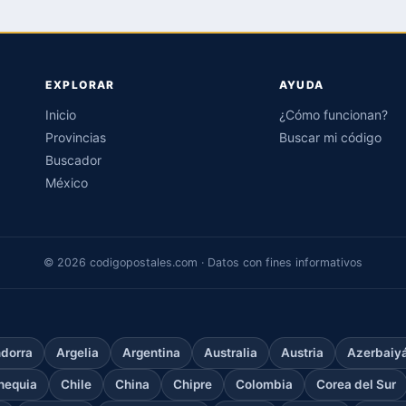
EXPLORAR
AYUDA
Inicio
¿Cómo funcionan?
Provincias
Buscar mi código
Buscador
México
© 2026 codigopostales.com · Datos con fines informativos
dorra
Argelia
Argentina
Australia
Austria
Azerbaiy
hequia
Chile
China
Chipre
Colombia
Corea del Sur