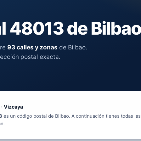
l 48013 de Bilba
tre
93 calles y zonas
de Bilbao.
rección postal exacta.
 · Vizcaya
3
es un código postal de Bilbao. A continuación tienes todas las
an.