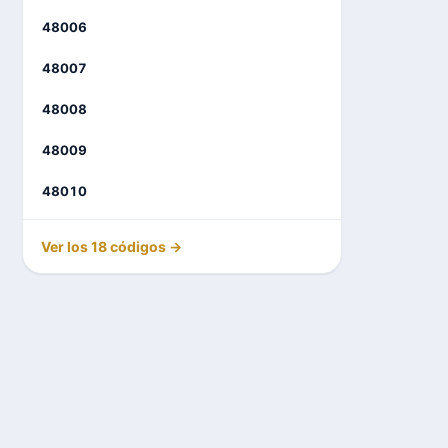
48006
48007
48008
48009
48010
Ver los 18 códigos →