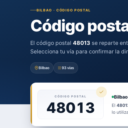
BILBAO · CÓDIGO POSTAL
Código posta
El código postal
48013
se reparte en
Selecciona tu vía para confirmar la di
Bilbao
93 vías
Bilbao
CÓDIGO POSTAL
48013
El
4801
lo utiliz