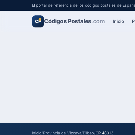
El portal de referencia de los códigos postales de Españ
Códigos Postales
.com
Inicio
P
CP
Inicio
/
Provincia de Vizcaya
/
Bilbao
/
CP 48013