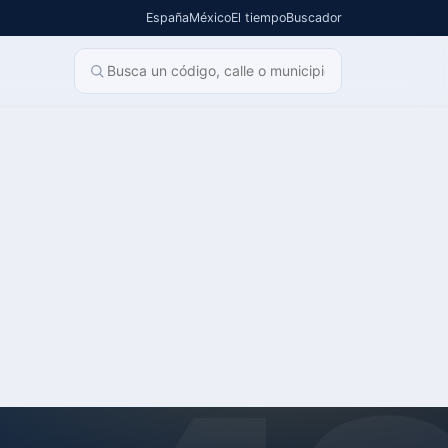
España
México
El tiempo
Buscador