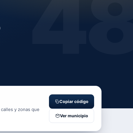
4
o
Copiar código
 calles y zonas que
Ver municipio