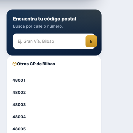
Encuentra tu código postal
Busca por calle o número.
Ir
Otros CP de Bilbao
48001
48002
48003
48004
48005