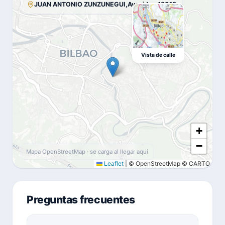
JUAN ANTONIO ZUNZUNEGUI,Avenida · 48013
Vista de calle
+
−
Mapa OpenStreetMap · se carga al llegar aquí
Leaflet
|
© OpenStreetMap © CARTO
Preguntas frecuentes