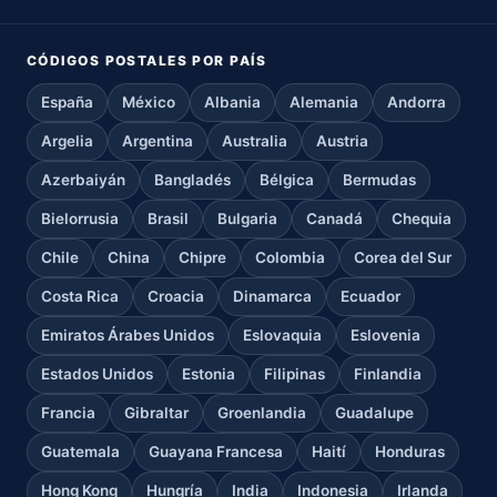
CÓDIGOS POSTALES POR PAÍS
España
México
Albania
Alemania
Andorra
Argelia
Argentina
Australia
Austria
Azerbaiyán
Bangladés
Bélgica
Bermudas
Bielorrusia
Brasil
Bulgaria
Canadá
Chequia
Chile
China
Chipre
Colombia
Corea del Sur
Costa Rica
Croacia
Dinamarca
Ecuador
Emiratos Árabes Unidos
Eslovaquia
Eslovenia
Estados Unidos
Estonia
Filipinas
Finlandia
Francia
Gibraltar
Groenlandia
Guadalupe
Guatemala
Guayana Francesa
Haití
Honduras
Hong Kong
Hungría
India
Indonesia
Irlanda