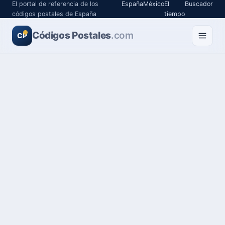
El portal de referencia de los
España
México
El
Buscador
códigos postales de España
tiempo
Códigos Postales
.com
CP