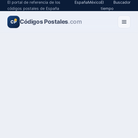
El portal de referencia de los
España
México
El
Buscador
códigos postales de España
tiempo
Códigos Postales
.com
CP