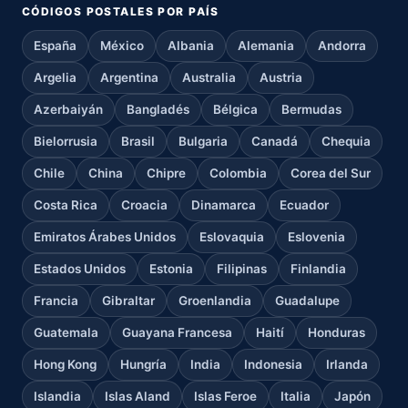
CÓDIGOS POSTALES POR PAÍS
España
México
Albania
Alemania
Andorra
Argelia
Argentina
Australia
Austria
Azerbaiyán
Bangladés
Bélgica
Bermudas
Bielorrusia
Brasil
Bulgaria
Canadá
Chequia
Chile
China
Chipre
Colombia
Corea del Sur
Costa Rica
Croacia
Dinamarca
Ecuador
Emiratos Árabes Unidos
Eslovaquia
Eslovenia
Estados Unidos
Estonia
Filipinas
Finlandia
Francia
Gibraltar
Groenlandia
Guadalupe
Guatemala
Guayana Francesa
Haití
Honduras
Hong Kong
Hungría
India
Indonesia
Irlanda
Islandia
Islas Aland
Islas Feroe
Italia
Japón