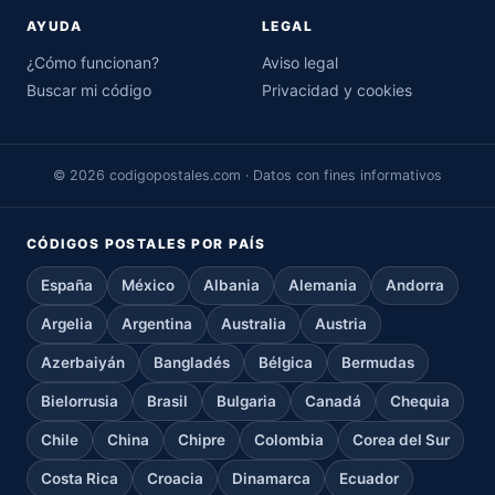
AYUDA
LEGAL
¿Cómo funcionan?
Aviso legal
Buscar mi código
Privacidad y cookies
© 2026 codigopostales.com · Datos con fines informativos
CÓDIGOS POSTALES POR PAÍS
España
México
Albania
Alemania
Andorra
Argelia
Argentina
Australia
Austria
Azerbaiyán
Bangladés
Bélgica
Bermudas
Bielorrusia
Brasil
Bulgaria
Canadá
Chequia
Chile
China
Chipre
Colombia
Corea del Sur
Costa Rica
Croacia
Dinamarca
Ecuador