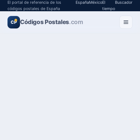
El portal de referencia de los
España
México
El
Buscador
códigos postales de España
tiempo
Códigos Postales
.com
CP