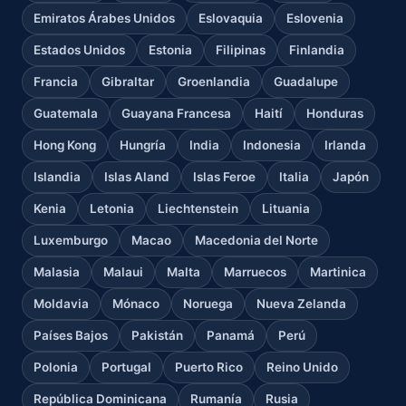
Emiratos Árabes Unidos
Eslovaquia
Eslovenia
Estados Unidos
Estonia
Filipinas
Finlandia
Francia
Gibraltar
Groenlandia
Guadalupe
Guatemala
Guayana Francesa
Haití
Honduras
Hong Kong
Hungría
India
Indonesia
Irlanda
Islandia
Islas Aland
Islas Feroe
Italia
Japón
Kenia
Letonia
Liechtenstein
Lituania
Luxemburgo
Macao
Macedonia del Norte
Malasia
Malaui
Malta
Marruecos
Martinica
Moldavia
Mónaco
Noruega
Nueva Zelanda
Países Bajos
Pakistán
Panamá
Perú
Polonia
Portugal
Puerto Rico
Reino Unido
República Dominicana
Rumanía
Rusia