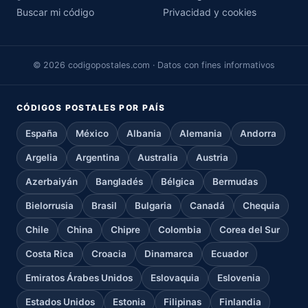
Buscar mi código
Privacidad y cookies
© 2026 codigopostales.com · Datos con fines informativos
CÓDIGOS POSTALES POR PAÍS
España
México
Albania
Alemania
Andorra
Argelia
Argentina
Australia
Austria
Azerbaiyán
Bangladés
Bélgica
Bermudas
Bielorrusia
Brasil
Bulgaria
Canadá
Chequia
Chile
China
Chipre
Colombia
Corea del Sur
Costa Rica
Croacia
Dinamarca
Ecuador
Emiratos Árabes Unidos
Eslovaquia
Eslovenia
Estados Unidos
Estonia
Filipinas
Finlandia