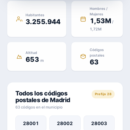
Hombres /
Mujeres
Habitantes
1,53M
3.255.944
/
1,72M
Códigos
Altitud
postales
653
m
63
Todos los códigos
Prefijo 28
postales de Madrid
63 códigos en el municipio
28001
28002
28003