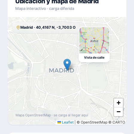
Ubicación y mapa de Madrid
Mapa interactivo · carga diferida
Madrid · 40,4167 N, -3,7003 O
Vista de calle
+
−
Mapa OpenStreetMap · se carga al llegar aquí
Leaflet
|
© OpenStreetMap © CARTO