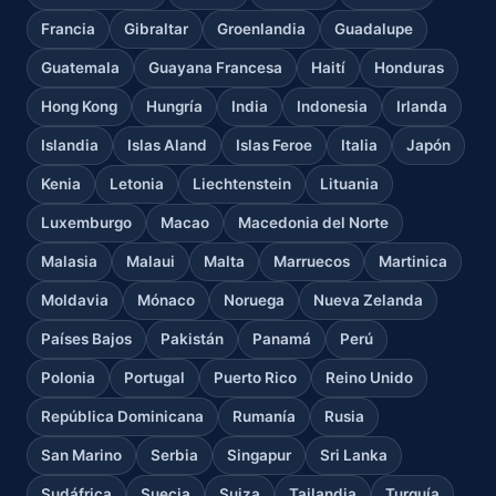
Francia
Gibraltar
Groenlandia
Guadalupe
Guatemala
Guayana Francesa
Haití
Honduras
Hong Kong
Hungría
India
Indonesia
Irlanda
Islandia
Islas Aland
Islas Feroe
Italia
Japón
Kenia
Letonia
Liechtenstein
Lituania
Luxemburgo
Macao
Macedonia del Norte
Malasia
Malaui
Malta
Marruecos
Martinica
Moldavia
Mónaco
Noruega
Nueva Zelanda
Países Bajos
Pakistán
Panamá
Perú
Polonia
Portugal
Puerto Rico
Reino Unido
República Dominicana
Rumanía
Rusia
San Marino
Serbia
Singapur
Sri Lanka
Sudáfrica
Suecia
Suiza
Tailandia
Turquía