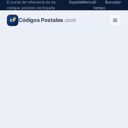
El portal de referencia de los
España
México
El
Buscador
códigos postales de España
tiempo
Códigos Postales
.com
CP