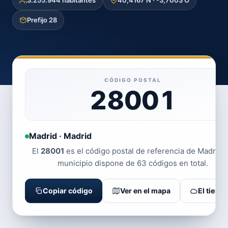
3.255.944 habitantes
40,4167 N · -3,7003 O
Prefijo 28
CÓDIGO POSTAL
28001
Madrid · Madrid
El
28001
es el código postal de referencia de Madrid. 
municipio dispone de 63 códigos en total.
Copiar código
Ver en el mapa
El tiemp