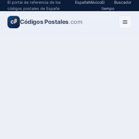
El portal de referencia de los
España
México
El
Buscador
códigos postales de España
tiempo
Códigos Postales
.com
CP