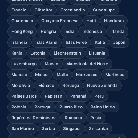
Francia
Gibraltar
Groenlandia
Guadalupe
Guatemala
Guayana Francesa
Haití
Honduras
Hong Kong
Hungría
India
Indonesia
Irlanda
Islandia
Islas Aland
Islas Feroe
Italia
Japón
Kenia
Letonia
Liechtenstein
Lituania
Luxemburgo
Macao
Macedonia del Norte
Malasia
Malaui
Malta
Marruecos
Martinica
Moldavia
Mónaco
Noruega
Nueva Zelanda
Países Bajos
Pakistán
Panamá
Perú
Polonia
Portugal
Puerto Rico
Reino Unido
República Dominicana
Rumanía
Rusia
San Marino
Serbia
Singapur
Sri Lanka