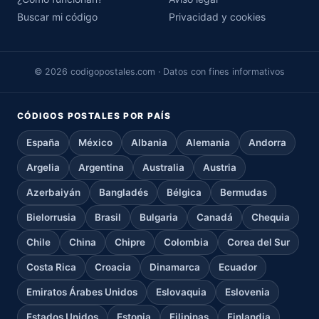
Buscar mi código
Privacidad y cookies
© 2026 codigopostales.com · Datos con fines informativos
CÓDIGOS POSTALES POR PAÍS
España
México
Albania
Alemania
Andorra
Argelia
Argentina
Australia
Austria
Azerbaiyán
Bangladés
Bélgica
Bermudas
Bielorrusia
Brasil
Bulgaria
Canadá
Chequia
Chile
China
Chipre
Colombia
Corea del Sur
Costa Rica
Croacia
Dinamarca
Ecuador
Emiratos Árabes Unidos
Eslovaquia
Eslovenia
Estados Unidos
Estonia
Filipinas
Finlandia