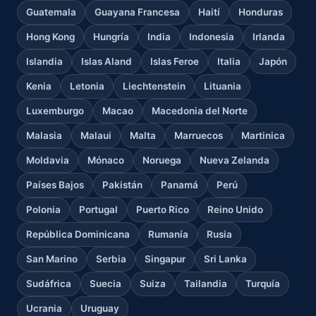
Guatemala
Guayana Francesa
Haití
Honduras
Hong Kong
Hungría
India
Indonesia
Irlanda
Islandia
Islas Aland
Islas Feroe
Italia
Japón
Kenia
Letonia
Liechtenstein
Lituania
Luxemburgo
Macao
Macedonia del Norte
Malasia
Malaui
Malta
Marruecos
Martinica
Moldavia
Mónaco
Noruega
Nueva Zelanda
Países Bajos
Pakistán
Panamá
Perú
Polonia
Portugal
Puerto Rico
Reino Unido
República Dominicana
Rumanía
Rusia
San Marino
Serbia
Singapur
Sri Lanka
Sudáfrica
Suecia
Suiza
Tailandia
Turquía
Ucrania
Uruguay