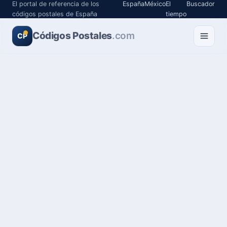
El portal de referencia de los
España
México
El
Buscador
códigos postales de España
tiempo
Códigos Postales
.com
CP