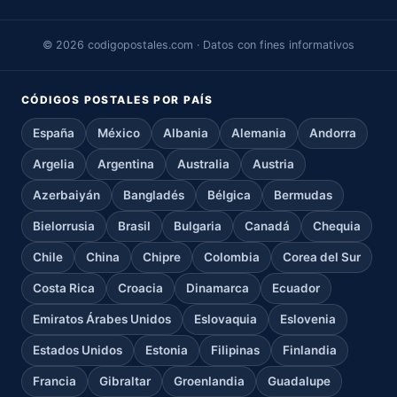
© 2026 codigopostales.com · Datos con fines informativos
CÓDIGOS POSTALES POR PAÍS
España
México
Albania
Alemania
Andorra
Argelia
Argentina
Australia
Austria
Azerbaiyán
Bangladés
Bélgica
Bermudas
Bielorrusia
Brasil
Bulgaria
Canadá
Chequia
Chile
China
Chipre
Colombia
Corea del Sur
Costa Rica
Croacia
Dinamarca
Ecuador
Emiratos Árabes Unidos
Eslovaquia
Eslovenia
Estados Unidos
Estonia
Filipinas
Finlandia
Francia
Gibraltar
Groenlandia
Guadalupe