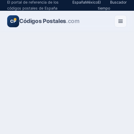
El portal de referencia de los
España
México
El
Buscador
códigos postales de España
tiempo
Códigos Postales
.com
CP