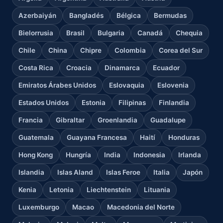
Azerbaiyán
Bangladés
Bélgica
Bermudas
Bielorrusia
Brasil
Bulgaria
Canadá
Chequia
Chile
China
Chipre
Colombia
Corea del Sur
Costa Rica
Croacia
Dinamarca
Ecuador
Emiratos Árabes Unidos
Eslovaquia
Eslovenia
Estados Unidos
Estonia
Filipinas
Finlandia
Francia
Gibraltar
Groenlandia
Guadalupe
Guatemala
Guayana Francesa
Haití
Honduras
Hong Kong
Hungría
India
Indonesia
Irlanda
Islandia
Islas Aland
Islas Feroe
Italia
Japón
Kenia
Letonia
Liechtenstein
Lituania
Luxemburgo
Macao
Macedonia del Norte