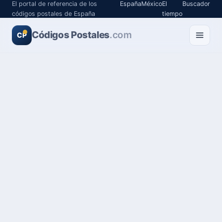
El portal de referencia de los
España
México
El
Buscador
códigos postales de España
tiempo
Códigos Postales
.com
CP