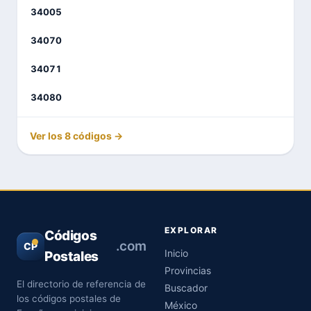
34005
34070
34071
34080
Ver los 8 códigos →
EXPLORAR
Códigos
.com
CP
Inicio
Postales
Provincias
El directorio de referencia de
Buscador
los códigos postales de
México