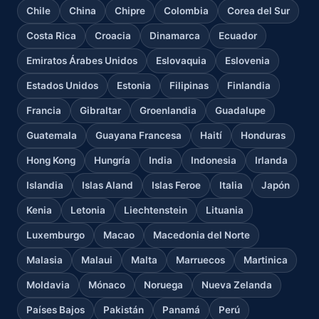
Chile
China
Chipre
Colombia
Corea del Sur
Costa Rica
Croacia
Dinamarca
Ecuador
Emiratos Árabes Unidos
Eslovaquia
Eslovenia
Estados Unidos
Estonia
Filipinas
Finlandia
Francia
Gibraltar
Groenlandia
Guadalupe
Guatemala
Guayana Francesa
Haití
Honduras
Hong Kong
Hungría
India
Indonesia
Irlanda
Islandia
Islas Aland
Islas Feroe
Italia
Japón
Kenia
Letonia
Liechtenstein
Lituania
Luxemburgo
Macao
Macedonia del Norte
Malasia
Malaui
Malta
Marruecos
Martinica
Moldavia
Mónaco
Noruega
Nueva Zelanda
Países Bajos
Pakistán
Panamá
Perú