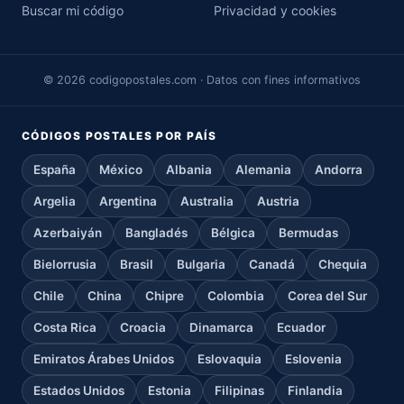
Buscar mi código
Privacidad y cookies
© 2026 codigopostales.com · Datos con fines informativos
CÓDIGOS POSTALES POR PAÍS
España
México
Albania
Alemania
Andorra
Argelia
Argentina
Australia
Austria
Azerbaiyán
Bangladés
Bélgica
Bermudas
Bielorrusia
Brasil
Bulgaria
Canadá
Chequia
Chile
China
Chipre
Colombia
Corea del Sur
Costa Rica
Croacia
Dinamarca
Ecuador
Emiratos Árabes Unidos
Eslovaquia
Eslovenia
Estados Unidos
Estonia
Filipinas
Finlandia