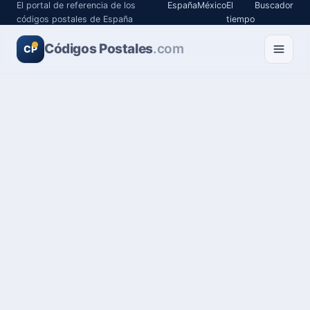
El portal de referencia de los
España
México
El
Buscador
códigos postales de España
tiempo
Códigos Postales
.com
CP