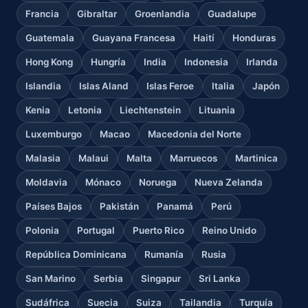
Francia
Gibraltar
Groenlandia
Guadalupe
Guatemala
Guayana Francesa
Haití
Honduras
Hong Kong
Hungría
India
Indonesia
Irlanda
Islandia
Islas Aland
Islas Feroe
Italia
Japón
Kenia
Letonia
Liechtenstein
Lituania
Luxemburgo
Macao
Macedonia del Norte
Malasia
Malaui
Malta
Marruecos
Martinica
Moldavia
Mónaco
Noruega
Nueva Zelanda
Países Bajos
Pakistán
Panamá
Perú
Polonia
Portugal
Puerto Rico
Reino Unido
República Dominicana
Rumanía
Rusia
San Marino
Serbia
Singapur
Sri Lanka
Sudáfrica
Suecia
Suiza
Tailandia
Turquía