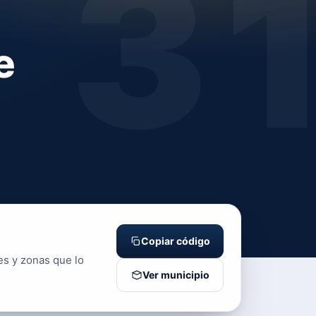
3
e
Copiar código
es y zonas que lo
Ver municipio