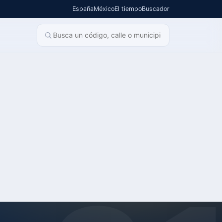
España
México
El tiempo
Buscador