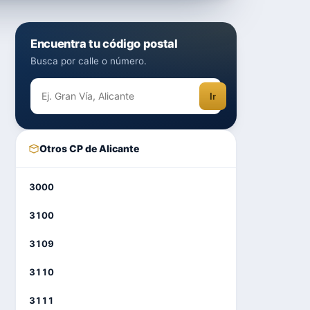
Encuentra tu código postal
Busca por calle o número.
Ir
Otros CP de Alicante
3000
3100
3109
3110
3111