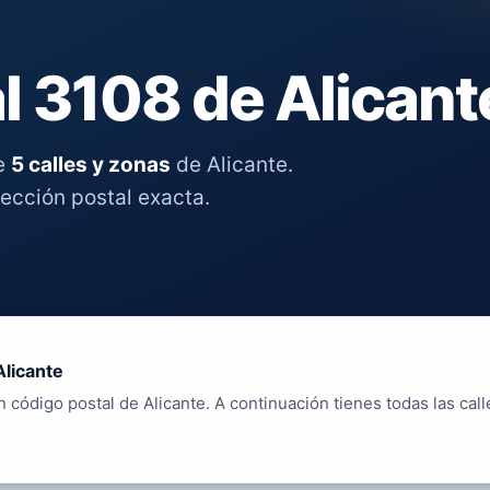
l 3108 de Alicant
re
5 calles y zonas
de Alicante.
rección postal exacta.
Alicante
 código postal de Alicante. A continuación tienes todas las call