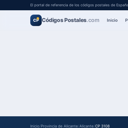
El portal de referencia de los códigos postales de Españ
Códigos Postales
.com
Inicio
P
CP
Inicio
/
Provincia de Alicante
/
Alicante
/
CP 3108