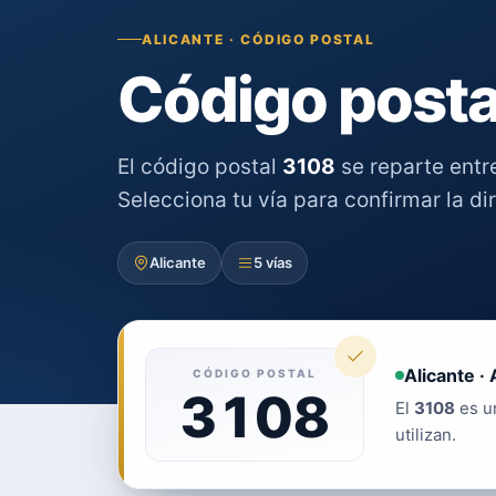
ALICANTE · CÓDIGO POSTAL
Código posta
El código postal
3108
se reparte ent
Selecciona tu vía para confirmar la di
Alicante
5 vías
Alicante · 
CÓDIGO POSTAL
3108
El
3108
es un
utilizan.