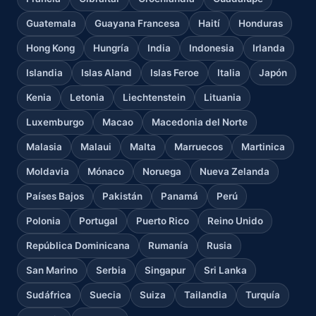
Guatemala
Guayana Francesa
Haití
Honduras
Hong Kong
Hungría
India
Indonesia
Irlanda
Islandia
Islas Aland
Islas Feroe
Italia
Japón
Kenia
Letonia
Liechtenstein
Lituania
Luxemburgo
Macao
Macedonia del Norte
Malasia
Malaui
Malta
Marruecos
Martinica
Moldavia
Mónaco
Noruega
Nueva Zelanda
Países Bajos
Pakistán
Panamá
Perú
Polonia
Portugal
Puerto Rico
Reino Unido
República Dominicana
Rumanía
Rusia
San Marino
Serbia
Singapur
Sri Lanka
Sudáfrica
Suecia
Suiza
Tailandia
Turquía