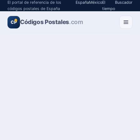
El portal de referencia de los
España
México
El
Buscador
códigos postales de España
tiempo
Códigos Postales
.com
CP