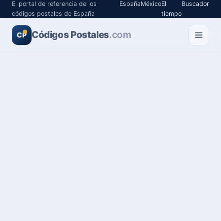
El portal de referencia de los
España
México
El
Buscador
códigos postales de España
tiempo
Códigos Postales
.com
CP