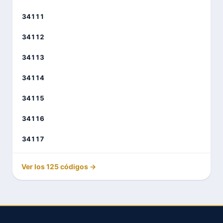
34111
34112
34113
34114
34115
34116
34117
Ver los 125 códigos →