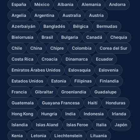
España
México
Albania
Alemania
Andorra
Argelia
Argentina
Australia
Austria
Azerbaiyán
Bangladés
Bélgica
Bermudas
Bielorrusia
Brasil
Bulgaria
Canadá
Chequia
Chile
China
Chipre
Colombia
Corea del Sur
Costa Rica
Croacia
Dinamarca
Ecuador
Emiratos Árabes Unidos
Eslovaquia
Eslovenia
Estados Unidos
Estonia
Filipinas
Finlandia
Francia
Gibraltar
Groenlandia
Guadalupe
Guatemala
Guayana Francesa
Haití
Honduras
Hong Kong
Hungría
India
Indonesia
Irlanda
Islandia
Islas Aland
Islas Feroe
Italia
Japón
Kenia
Letonia
Liechtenstein
Lituania