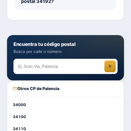
postal 34192?
Encuentra tu código postal
Busca por calle o número.
Ir
Otros CP de Palencia
34000
34100
34110