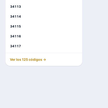
34113
34114
34115
34116
34117
Ver los 125 códigos →