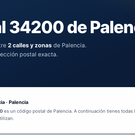
l 34200 de Palen
tre
2 calles y zonas
de Palencia.
rección postal exacta.
ia · Palencia
0
es un código postal de Palencia. A continuación tienes todas l
tilizan.