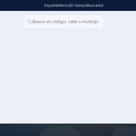
España
México
El tiempo
Buscador