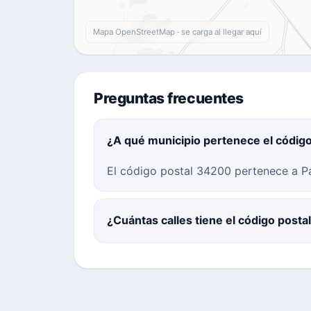
Mapa OpenStreetMap · se carga al llegar aquí
Preguntas frecuentes
¿A qué municipio pertenece el códig
El código postal 34200 pertenece a Pal
¿Cuántas calles tiene el código post