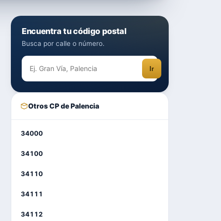
Encuentra tu código postal
Busca por calle o número.
Ir
Otros CP de Palencia
34000
34100
34110
34111
34112