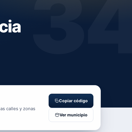
3
cia
Copiar código
as calles y zonas
Ver municipio