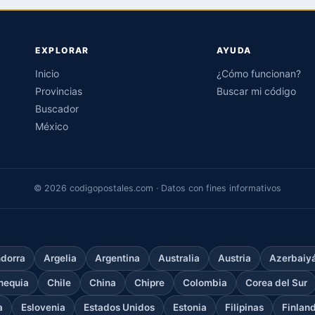
EXPLORAR
AYUDA
Inicio
¿Cómo funcionan?
Provincias
Buscar mi código
Buscador
México
© 2026 codigopostales.com · Datos con fines informativos
dorra
Argelia
Argentina
Australia
Austria
Azerbaiy
hequia
Chile
China
Chipre
Colombia
Corea del Sur
a
Eslovenia
Estados Unidos
Estonia
Filipinas
Finlan