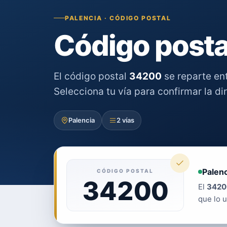
PALENCIA · CÓDIGO POSTAL
Código posta
El código postal
34200
se reparte en
Selecciona tu vía para confirmar la di
Palencia
2 vías
Palenc
CÓDIGO POSTAL
34200
El
3420
que lo u