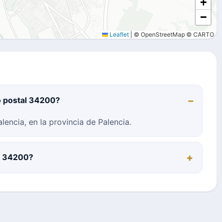
+
−
Leaflet
|
© OpenStreetMap © CARTO
o postal 34200?
encia, en la provincia de Palencia.
al 34200?