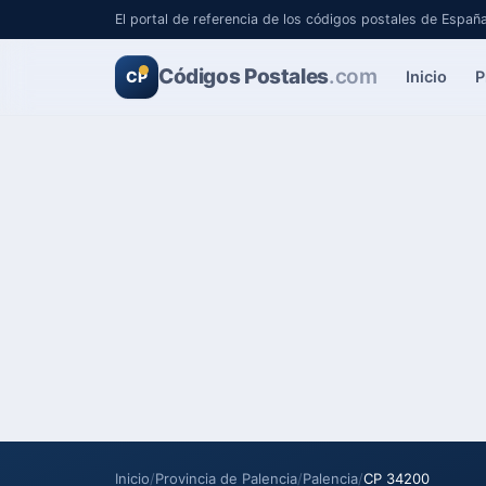
El portal de referencia de los códigos postales de Españ
Códigos Postales
.com
Inicio
P
CP
Inicio
/
Provincia de Palencia
/
Palencia
/
CP 34200