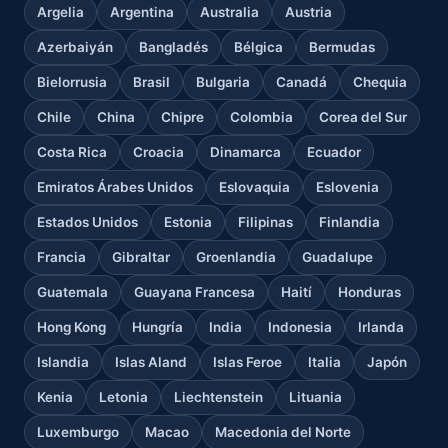
Argelia
Argentina
Australia
Austria
Azerbaiyán
Bangladés
Bélgica
Bermudas
Bielorrusia
Brasil
Bulgaria
Canadá
Chequia
Chile
China
Chipre
Colombia
Corea del Sur
Costa Rica
Croacia
Dinamarca
Ecuador
Emiratos Árabes Unidos
Eslovaquia
Eslovenia
Estados Unidos
Estonia
Filipinas
Finlandia
Francia
Gibraltar
Groenlandia
Guadalupe
Guatemala
Guayana Francesa
Haití
Honduras
Hong Kong
Hungría
India
Indonesia
Irlanda
Islandia
Islas Aland
Islas Feroe
Italia
Japón
Kenia
Letonia
Liechtenstein
Lituania
Luxemburgo
Macao
Macedonia del Norte