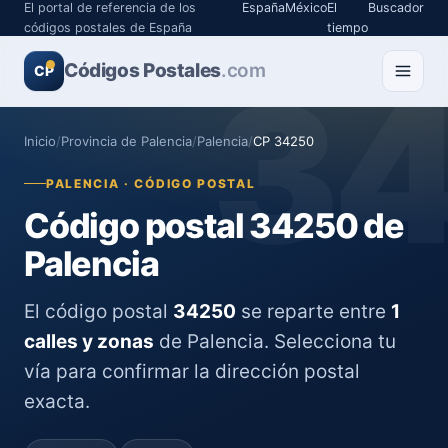
El portal de referencia de los
España
México
El
Buscador
códigos postales de España
tiempo
Códigos Postales
3
.com
CP
Inicio
/
Provincia de Palencia
/
Palencia
/
CP 34250
PALENCIA · CÓDIGO POSTAL
Código postal 34250 de
Palencia
El código postal
34250
se reparte entre
1
calles y zonas
de Palencia. Selecciona tu
vía para confirmar la dirección postal
exacta.