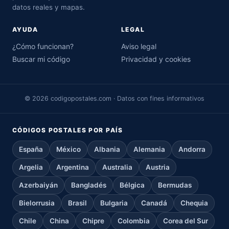
datos reales y mapas.
AYUDA
LEGAL
¿Cómo funcionan?
Aviso legal
Buscar mi código
Privacidad y cookies
© 2026 codigopostales.com · Datos con fines informativos
CÓDIGOS POSTALES POR PAÍS
España
México
Albania
Alemania
Andorra
Argelia
Argentina
Australia
Austria
Azerbaiyán
Bangladés
Bélgica
Bermudas
Bielorrusia
Brasil
Bulgaria
Canadá
Chequia
Chile
China
Chipre
Colombia
Corea del Sur