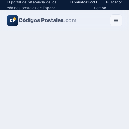
El portal de referencia de los
España
México
El
Buscador
códigos postales de España
tiempo
Códigos Postales
.com
CP