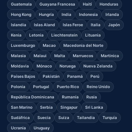
Guatemala
Guayana Francesa
Haití
Honduras
Hong Kong
Hungría
India
Indonesia
Irlanda
Islandia
Islas Aland
Islas Feroe
Italia
Japón
Kenia
Letonia
Liechtenstein
Lituania
Luxemburgo
Macao
Macedonia del Norte
Malasia
Malaui
Malta
Marruecos
Martinica
Moldavia
Mónaco
Noruega
Nueva Zelanda
Países Bajos
Pakistán
Panamá
Perú
Polonia
Portugal
Puerto Rico
Reino Unido
República Dominicana
Rumanía
Rusia
San Marino
Serbia
Singapur
Sri Lanka
Sudáfrica
Suecia
Suiza
Tailandia
Turquía
Ucrania
Uruguay