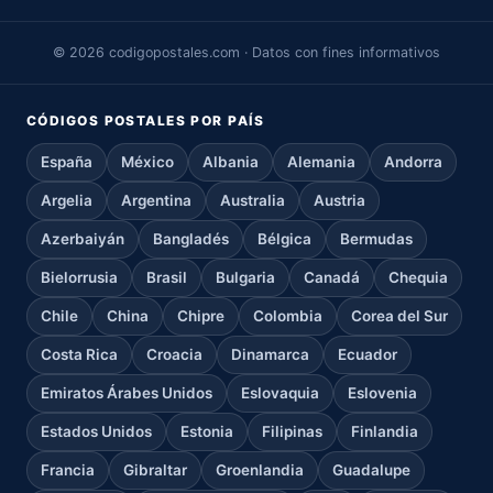
© 2026 codigopostales.com · Datos con fines informativos
CÓDIGOS POSTALES POR PAÍS
España
México
Albania
Alemania
Andorra
Argelia
Argentina
Australia
Austria
Azerbaiyán
Bangladés
Bélgica
Bermudas
Bielorrusia
Brasil
Bulgaria
Canadá
Chequia
Chile
China
Chipre
Colombia
Corea del Sur
Costa Rica
Croacia
Dinamarca
Ecuador
Emiratos Árabes Unidos
Eslovaquia
Eslovenia
Estados Unidos
Estonia
Filipinas
Finlandia
Francia
Gibraltar
Groenlandia
Guadalupe