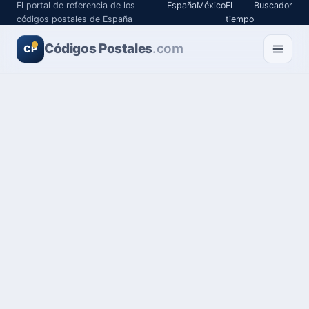
El portal de referencia de los
España
México
El
Buscador
códigos postales de España
tiempo
Códigos Postales
.com
CP