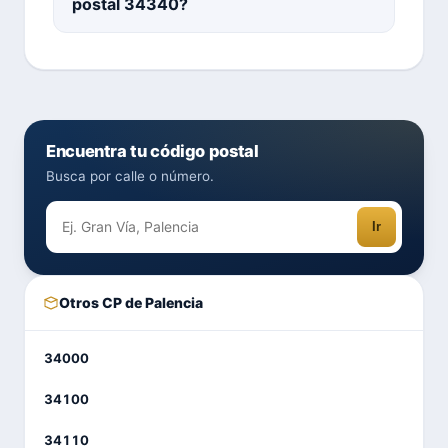
postal 34340?
Encuentra tu código postal
Busca por calle o número.
Ir
Otros CP de Palencia
34000
34100
34110