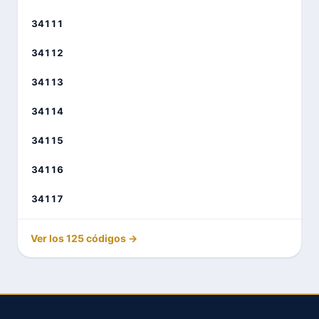
34111
34112
34113
34114
34115
34116
34117
Ver los 125 códigos →