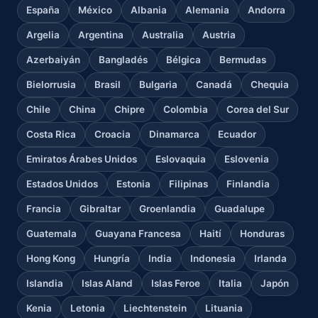
España
México
Albania
Alemania
Andorra
Argelia
Argentina
Australia
Austria
Azerbaiyán
Bangladés
Bélgica
Bermudas
Bielorrusia
Brasil
Bulgaria
Canadá
Chequia
Chile
China
Chipre
Colombia
Corea del Sur
Costa Rica
Croacia
Dinamarca
Ecuador
Emiratos Árabes Unidos
Eslovaquia
Eslovenia
Estados Unidos
Estonia
Filipinas
Finlandia
Francia
Gibraltar
Groenlandia
Guadalupe
Guatemala
Guayana Francesa
Haití
Honduras
Hong Kong
Hungría
India
Indonesia
Irlanda
Islandia
Islas Aland
Islas Feroe
Italia
Japón
Kenia
Letonia
Liechtenstein
Lituania