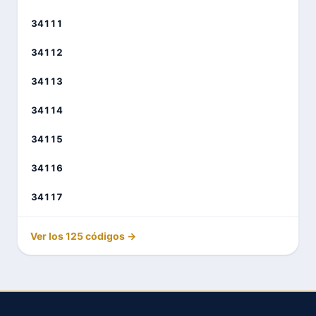
34111
34112
34113
34114
34115
34116
34117
Ver los 125 códigos →