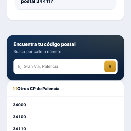
postal 34411?
Encuentra tu código postal
Busca por calle o número.
Ir
Otros CP de Palencia
34000
34100
34110