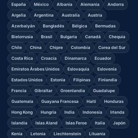
España
México
Albania
Alemania
Andorra
Argelia
Argentina
Australia
Austria
Azerbaiyán
Bangladés
Bélgica
Bermudas
Bielorrusia
Brasil
Bulgaria
Canadá
Chequia
Chile
China
Chipre
Colombia
Corea del Sur
Costa Rica
Croacia
Dinamarca
Ecuador
Emiratos Árabes Unidos
Eslovaquia
Eslovenia
Estados Unidos
Estonia
Filipinas
Finlandia
Francia
Gibraltar
Groenlandia
Guadalupe
Guatemala
Guayana Francesa
Haití
Honduras
Hong Kong
Hungría
India
Indonesia
Irlanda
Islandia
Islas Aland
Islas Feroe
Italia
Japón
Kenia
Letonia
Liechtenstein
Lituania