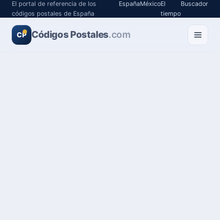
El portal de referencia de los
España
México
El
Buscador
códigos postales de España
tiempo
Códigos Postales
.com
CP