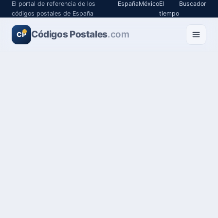
El portal de referencia de los
España
México
El
Buscador
códigos postales de España
tiempo
Códigos Postales
.com
CP