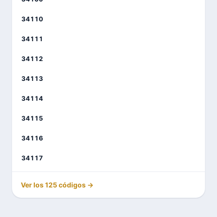
34110
34111
34112
34113
34114
34115
34116
34117
Ver los 125 códigos →