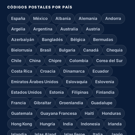
CÓDIGOS POSTALES POR PAÍS
España
México
Albania
Alemania
Andorra
Argelia
Argentina
Australia
Austria
Azerbaiyán
Bangladés
Bélgica
Bermudas
Bielorrusia
Brasil
Bulgaria
Canadá
Chequia
Chile
China
Chipre
Colombia
Corea del Sur
Costa Rica
Croacia
Dinamarca
Ecuador
Emiratos Árabes Unidos
Eslovaquia
Eslovenia
Estados Unidos
Estonia
Filipinas
Finlandia
Francia
Gibraltar
Groenlandia
Guadalupe
Guatemala
Guayana Francesa
Haití
Honduras
Hong Kong
Hungría
India
Indonesia
Irlanda
Islandia
Islas Aland
Islas Feroe
Italia
Japón