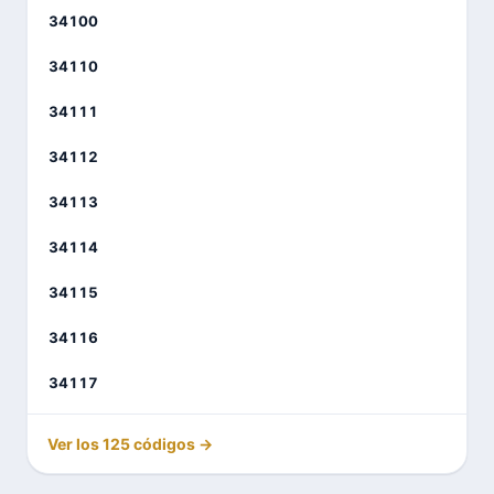
34100
34110
34111
34112
34113
34114
34115
34116
34117
Ver los 125 códigos →