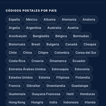
CÓDIGOS POSTALES POR PAÍS
España
México
Albania
Alemania
Andorra
Argelia
Argentina
Australia
Austria
Azerbaiyán
Bangladés
Bélgica
Bermudas
Bielorrusia
Brasil
Bulgaria
Canadá
Chequia
Chile
China
Chipre
Colombia
Corea del Sur
Costa Rica
Croacia
Dinamarca
Ecuador
Emiratos Árabes Unidos
Eslovaquia
Eslovenia
Estados Unidos
Estonia
Filipinas
Finlandia
Francia
Gibraltar
Groenlandia
Guadalupe
Guatemala
Guayana Francesa
Haití
Honduras
Hong Kong
Hungría
India
Indonesia
Irlanda