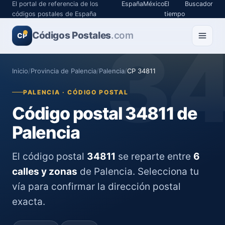
El portal de referencia de los
España
México
El
Buscador
códigos postales de España
tiempo
Códigos Postales
3
.com
CP
Inicio
/
Provincia de Palencia
/
Palencia
/
CP 34811
PALENCIA · CÓDIGO POSTAL
Código postal 34811 de
Palencia
El código postal
34811
se reparte entre
6
calles y zonas
de Palencia. Selecciona tu
vía para confirmar la dirección postal
exacta.