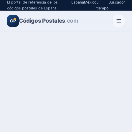
El portal de referencia de los
España
México
El
Buscador
códigos postales de España
tiempo
Códigos Postales
.com
CP