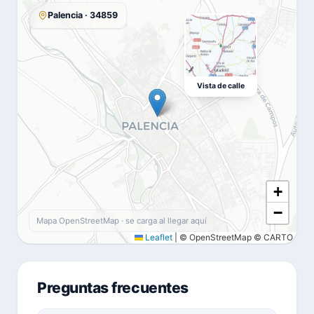
Palencia · 34859
Vista de calle
+
−
Mapa OpenStreetMap · se carga al llegar aquí
Leaflet
|
© OpenStreetMap © CARTO
Preguntas frecuentes