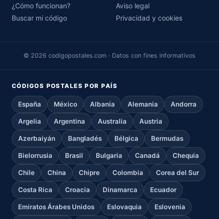
¿Cómo funcionan?
Aviso legal
Buscar mi código
Privacidad y cookies
© 2026 codigopostales.com · Datos con fines informativos
CÓDIGOS POSTALES POR PAÍS
España
México
Albania
Alemania
Andorra
Argelia
Argentina
Australia
Austria
Azerbaiyán
Bangladés
Bélgica
Bermudas
Bielorrusia
Brasil
Bulgaria
Canadá
Chequia
Chile
China
Chipre
Colombia
Corea del Sur
Costa Rica
Croacia
Dinamarca
Ecuador
Emiratos Árabes Unidos
Eslovaquia
Eslovenia