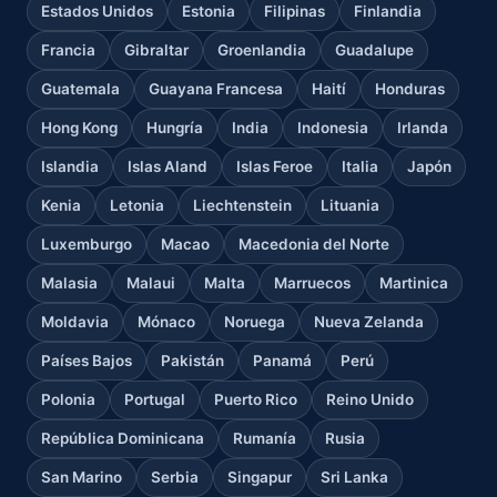
Estados Unidos
Estonia
Filipinas
Finlandia
Francia
Gibraltar
Groenlandia
Guadalupe
Guatemala
Guayana Francesa
Haití
Honduras
Hong Kong
Hungría
India
Indonesia
Irlanda
Islandia
Islas Aland
Islas Feroe
Italia
Japón
Kenia
Letonia
Liechtenstein
Lituania
Luxemburgo
Macao
Macedonia del Norte
Malasia
Malaui
Malta
Marruecos
Martinica
Moldavia
Mónaco
Noruega
Nueva Zelanda
Países Bajos
Pakistán
Panamá
Perú
Polonia
Portugal
Puerto Rico
Reino Unido
República Dominicana
Rumanía
Rusia
San Marino
Serbia
Singapur
Sri Lanka