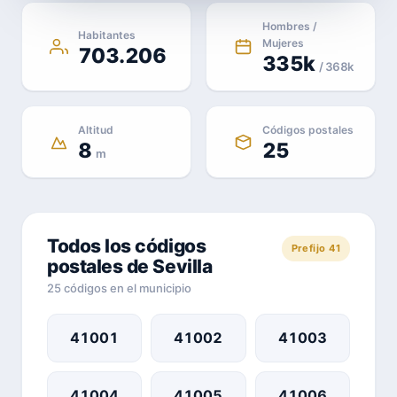
Hombres /
Habitantes
Mujeres
703.206
335k
/ 368k
Altitud
Códigos postales
8
25
m
Todos los códigos
Prefijo 41
postales de Sevilla
25 códigos en el municipio
41001
41002
41003
41004
41005
41006