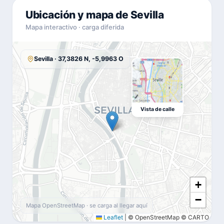
Ubicación y mapa de Sevilla
Mapa interactivo · carga diferida
Sevilla · 37,3826 N, -5,9963 O
Vista de calle
+
−
Mapa OpenStreetMap · se carga al llegar aquí
Leaflet
|
© OpenStreetMap © CARTO