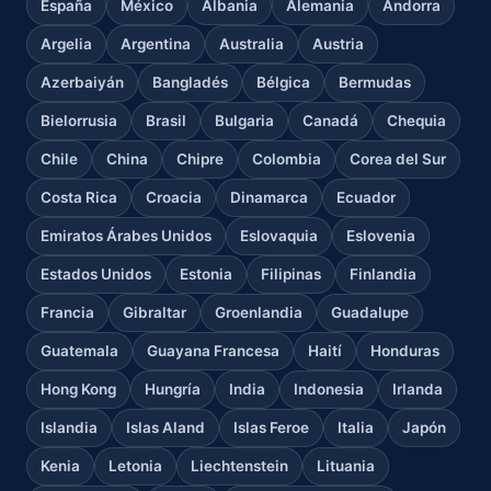
España
México
Albania
Alemania
Andorra
Argelia
Argentina
Australia
Austria
Azerbaiyán
Bangladés
Bélgica
Bermudas
Bielorrusia
Brasil
Bulgaria
Canadá
Chequia
Chile
China
Chipre
Colombia
Corea del Sur
Costa Rica
Croacia
Dinamarca
Ecuador
Emiratos Árabes Unidos
Eslovaquia
Eslovenia
Estados Unidos
Estonia
Filipinas
Finlandia
Francia
Gibraltar
Groenlandia
Guadalupe
Guatemala
Guayana Francesa
Haití
Honduras
Hong Kong
Hungría
India
Indonesia
Irlanda
Islandia
Islas Aland
Islas Feroe
Italia
Japón
Kenia
Letonia
Liechtenstein
Lituania