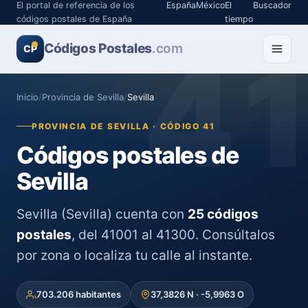
El portal de referencia de los
España
México
El
Buscador
códigos postales de España
tiempo
Códigos Postales
4
.com
CP
Inicio
/
Provincia de Sevilla
/
Sevilla
PROVINCIA DE SEVILLA · CÓDIGO 41
Códigos postales de
Sevilla
Sevilla (Sevilla) cuenta con
25 códigos
postales
, del 41001 al 41300. Consúltalos
por zona o localiza tu calle al instante.
703.206 habitantes
37,3826 N · -5,9963 O