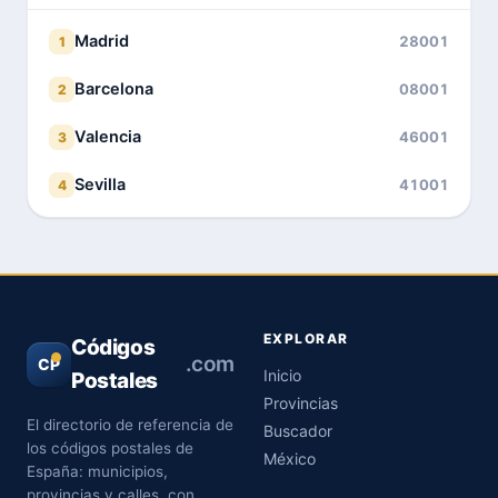
Madrid
28001
1
Barcelona
08001
2
Valencia
46001
3
Sevilla
41001
4
EXPLORAR
Códigos
.com
CP
Inicio
Postales
Provincias
El directorio de referencia de
Buscador
los códigos postales de
México
España: municipios,
provincias y calles, con