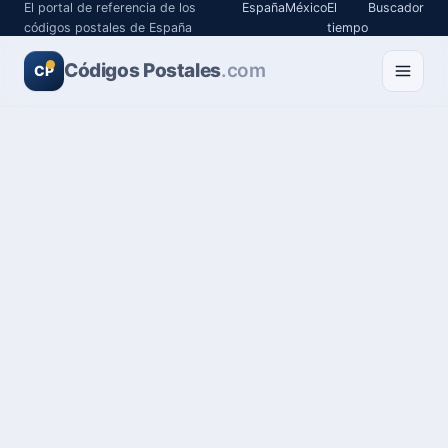
El portal de referencia de los
España
México
El
Buscador
códigos postales de España
tiempo
Códigos Postales
.com
CP