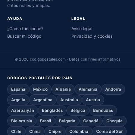
datos reales y mapas.
AYUDA
LEGAL
¿Cómo funcionan?
Aviso legal
Buscar mi código
Privacidad y cookies
© 2026 codigopostales.com · Datos con fines informativos
CÓDIGOS POSTALES POR PAÍS
España
México
Albania
Alemania
Andorra
Argelia
Argentina
Australia
Austria
Azerbaiyán
Bangladés
Bélgica
Bermudas
Bielorrusia
Brasil
Bulgaria
Canadá
Chequia
Chile
China
Chipre
Colombia
Corea del Sur