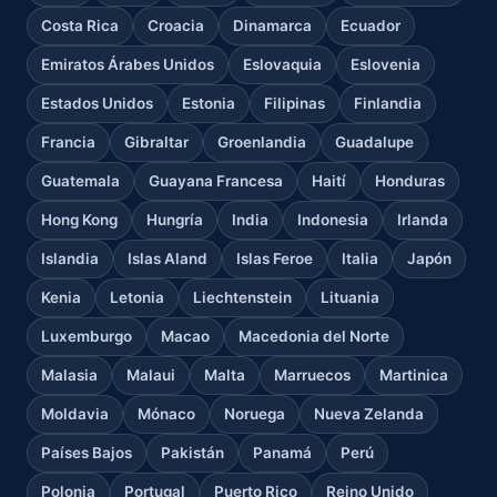
Costa Rica
Croacia
Dinamarca
Ecuador
Emiratos Árabes Unidos
Eslovaquia
Eslovenia
Estados Unidos
Estonia
Filipinas
Finlandia
Francia
Gibraltar
Groenlandia
Guadalupe
Guatemala
Guayana Francesa
Haití
Honduras
Hong Kong
Hungría
India
Indonesia
Irlanda
Islandia
Islas Aland
Islas Feroe
Italia
Japón
Kenia
Letonia
Liechtenstein
Lituania
Luxemburgo
Macao
Macedonia del Norte
Malasia
Malaui
Malta
Marruecos
Martinica
Moldavia
Mónaco
Noruega
Nueva Zelanda
Países Bajos
Pakistán
Panamá
Perú
Polonia
Portugal
Puerto Rico
Reino Unido