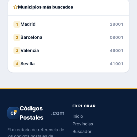
Municipios más buscados
Madrid
28001
1
Barcelona
08001
2
Valencia
46001
3
Sevilla
41001
4
EXPLORAR
Códigos
.com
CP
Inicio
Postales
Provincias
El directorio de referencia de
Buscador
los códigos postales de