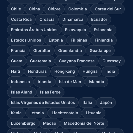
Chile
China
Chipre
Colombia
Corea del Sur
Costa Rica
Croacia
Dinamarca
Ecuador
Emiratos Árabes Unidos
Eslovaquia
Eslovenia
Estados Unidos
Estonia
Filipinas
Finlandia
Francia
Gibraltar
Groenlandia
Guadalupe
Guam
Guatemala
Guayana Francesa
Guernsey
Haití
Honduras
Hong Kong
Hungría
India
Indonesia
Irlanda
Isla de Man
Islandia
Islas Aland
Islas Feroe
Islas Vírgenes de Estados Unidos
Italia
Japón
Kenia
Letonia
Liechtenstein
Lituania
Luxemburgo
Macao
Macedonia del Norte