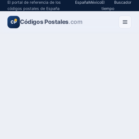
El portal de referencia de los
España
México
El
Buscador
códigos postales de España
tiempo
Códigos Postales
.com
CP