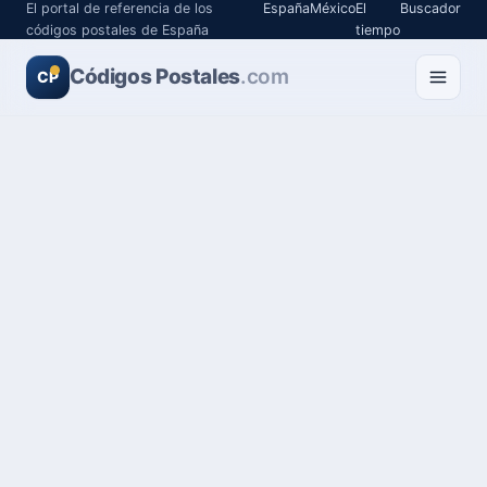
El portal de referencia de los
España
México
El
Buscador
códigos postales de España
tiempo
Códigos Postales
.com
CP