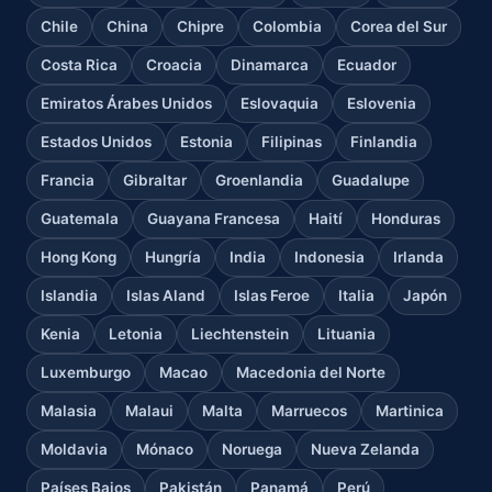
Chile
China
Chipre
Colombia
Corea del Sur
Costa Rica
Croacia
Dinamarca
Ecuador
Emiratos Árabes Unidos
Eslovaquia
Eslovenia
Estados Unidos
Estonia
Filipinas
Finlandia
Francia
Gibraltar
Groenlandia
Guadalupe
Guatemala
Guayana Francesa
Haití
Honduras
Hong Kong
Hungría
India
Indonesia
Irlanda
Islandia
Islas Aland
Islas Feroe
Italia
Japón
Kenia
Letonia
Liechtenstein
Lituania
Luxemburgo
Macao
Macedonia del Norte
Malasia
Malaui
Malta
Marruecos
Martinica
Moldavia
Mónaco
Noruega
Nueva Zelanda
Países Bajos
Pakistán
Panamá
Perú