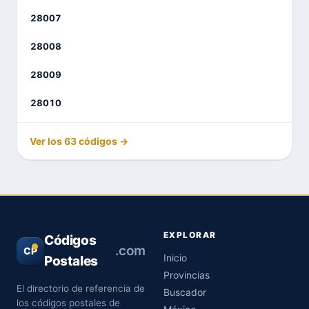
28007
28008
28009
28010
Ver los 63 códigos →
EXPLORAR
Códigos
.com
CP
Inicio
Postales
Provincias
El directorio de referencia de
Buscador
los códigos postales de