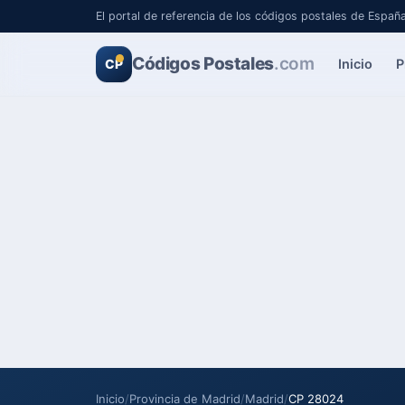
El portal de referencia de los códigos postales de Españ
Códigos Postales
.com
Inicio
P
CP
Inicio
/
Provincia de Madrid
/
Madrid
/
CP 28024