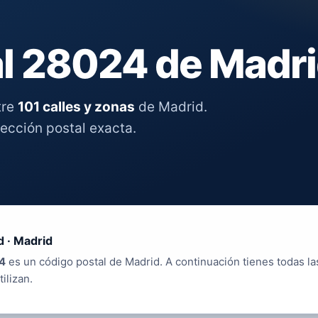
l 28024 de Madr
tre
101 calles y zonas
de Madrid.
rección postal exacta.
d · Madrid
4
es un código postal de Madrid. A continuación tienes todas la
tilizan.