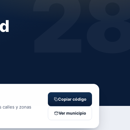
2
id
Copiar código
s calles y zonas
Ver municipio