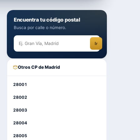
Encuentra tu código postal
Busca por calle o número.
Ir
Otros CP de Madrid
28001
28002
28003
28004
28005