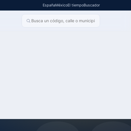
España
México
El tiempo
Buscador