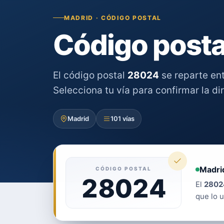
MADRID · CÓDIGO POSTAL
Código posta
El código postal
28024
se reparte en
Selecciona tu vía para confirmar la di
Madrid
101 vías
Madri
CÓDIGO POSTAL
28024
El
2802
que lo u