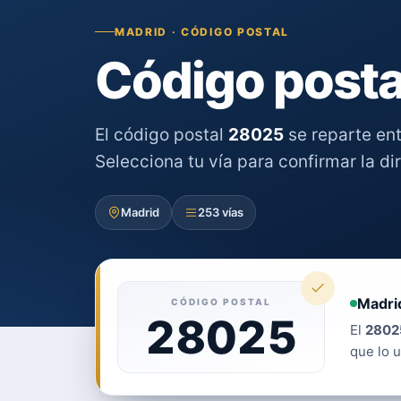
MADRID · CÓDIGO POSTAL
Código posta
El código postal
28025
se reparte en
Selecciona tu vía para confirmar la di
Madrid
253 vías
Madri
CÓDIGO POSTAL
28025
El
2802
que lo u