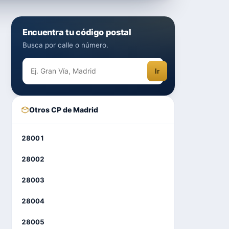
Encuentra tu código postal
Busca por calle o número.
Ir
Otros CP de Madrid
28001
28002
28003
28004
28005