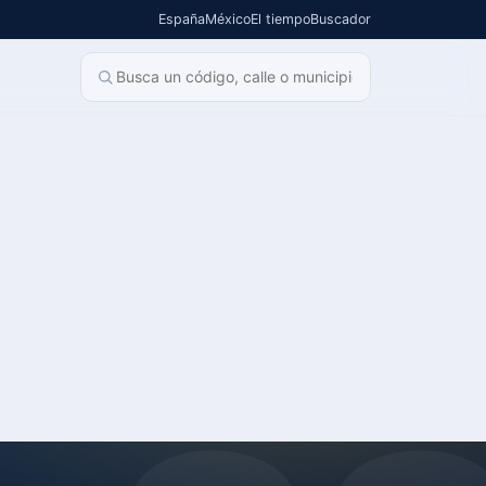
España
México
El tiempo
Buscador