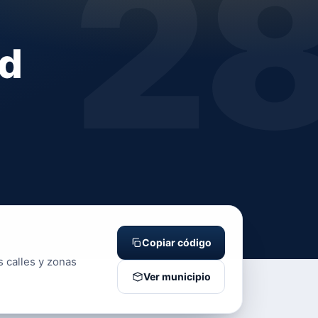
2
id
Copiar código
s calles y zonas
Ver municipio