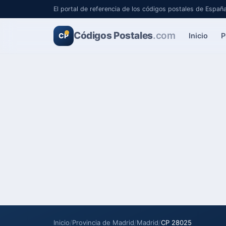
El portal de referencia de los códigos postales de Españ
Códigos Postales
.com
Inicio
P
CP
Inicio
/
Provincia de Madrid
/
Madrid
/
CP 28025