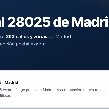
l 28025 de Madr
tre
253 calles y zonas
de Madrid.
rección postal exacta.
d · Madrid
5
es un código postal de Madrid. A continuación tienes todas la
tilizan.