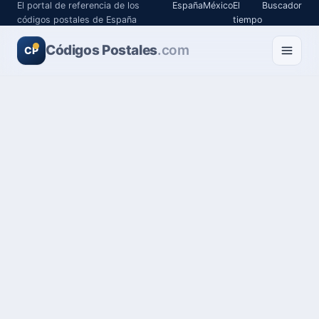
El portal de referencia de los
España
México
El
Buscador
códigos postales de España
tiempo
Códigos Postales
.com
CP