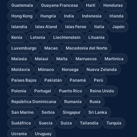
Guatemala
Guayana Francesa
Haití
Honduras
Hong Kong
Hungría
India
Indonesia
Irlanda
Islandia
Islas Aland
Islas Feroe
Italia
Japón
Kenia
Letonia
Liechtenstein
Lituania
Luxemburgo
Macao
Macedonia del Norte
Malasia
Malaui
Malta
Marruecos
Martinica
Moldavia
Mónaco
Noruega
Nueva Zelanda
Países Bajos
Pakistán
Panamá
Perú
Polonia
Portugal
Puerto Rico
Reino Unido
República Dominicana
Rumanía
Rusia
San Marino
Serbia
Singapur
Sri Lanka
Sudáfrica
Suecia
Suiza
Tailandia
Turquía
Ucrania
Uruguay