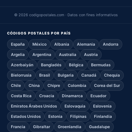
© 2026 codigopostales.com · Datos con fines informativos
CÓDIGOS POSTALES POR PAÍS
España
México
Albania
Alemania
Andorra
Argelia
Argentina
Australia
Austria
Azerbaiyán
Bangladés
Bélgica
Bermudas
Bielorrusia
Brasil
Bulgaria
Canadá
Chequia
Chile
China
Chipre
Colombia
Corea del Sur
Costa Rica
Croacia
Dinamarca
Ecuador
Emiratos Árabes Unidos
Eslovaquia
Eslovenia
Estados Unidos
Estonia
Filipinas
Finlandia
Francia
Gibraltar
Groenlandia
Guadalupe