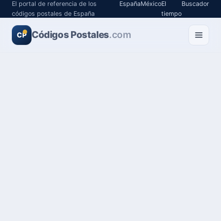
El portal de referencia de los
España
México
El
Buscador
códigos postales de España
tiempo
Códigos Postales
.com
CP