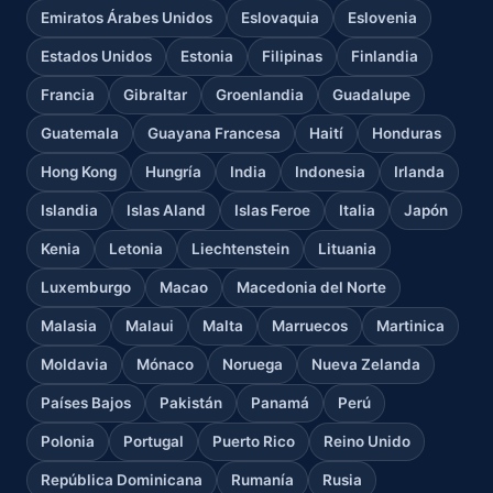
Emiratos Árabes Unidos
Eslovaquia
Eslovenia
Estados Unidos
Estonia
Filipinas
Finlandia
Francia
Gibraltar
Groenlandia
Guadalupe
Guatemala
Guayana Francesa
Haití
Honduras
Hong Kong
Hungría
India
Indonesia
Irlanda
Islandia
Islas Aland
Islas Feroe
Italia
Japón
Kenia
Letonia
Liechtenstein
Lituania
Luxemburgo
Macao
Macedonia del Norte
Malasia
Malaui
Malta
Marruecos
Martinica
Moldavia
Mónaco
Noruega
Nueva Zelanda
Países Bajos
Pakistán
Panamá
Perú
Polonia
Portugal
Puerto Rico
Reino Unido
República Dominicana
Rumanía
Rusia