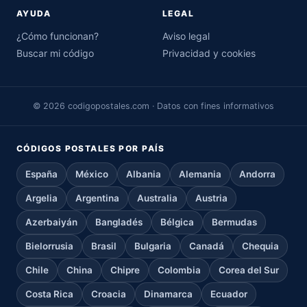
AYUDA
LEGAL
¿Cómo funcionan?
Aviso legal
Buscar mi código
Privacidad y cookies
© 2026 codigopostales.com · Datos con fines informativos
CÓDIGOS POSTALES POR PAÍS
España
México
Albania
Alemania
Andorra
Argelia
Argentina
Australia
Austria
Azerbaiyán
Bangladés
Bélgica
Bermudas
Bielorrusia
Brasil
Bulgaria
Canadá
Chequia
Chile
China
Chipre
Colombia
Corea del Sur
Costa Rica
Croacia
Dinamarca
Ecuador