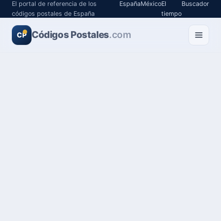
El portal de referencia de los
España
México
El
Buscador
códigos postales de España
tiempo
Códigos Postales
.com
CP