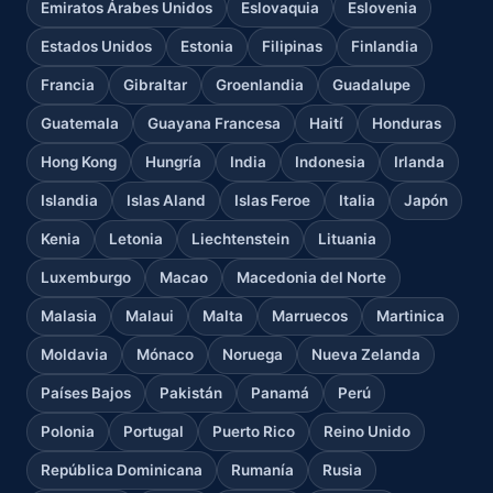
Emiratos Árabes Unidos
Eslovaquia
Eslovenia
Estados Unidos
Estonia
Filipinas
Finlandia
Francia
Gibraltar
Groenlandia
Guadalupe
Guatemala
Guayana Francesa
Haití
Honduras
Hong Kong
Hungría
India
Indonesia
Irlanda
Islandia
Islas Aland
Islas Feroe
Italia
Japón
Kenia
Letonia
Liechtenstein
Lituania
Luxemburgo
Macao
Macedonia del Norte
Malasia
Malaui
Malta
Marruecos
Martinica
Moldavia
Mónaco
Noruega
Nueva Zelanda
Países Bajos
Pakistán
Panamá
Perú
Polonia
Portugal
Puerto Rico
Reino Unido
República Dominicana
Rumanía
Rusia