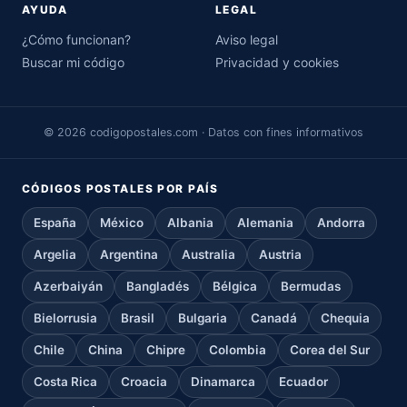
AYUDA
LEGAL
¿Cómo funcionan?
Aviso legal
Buscar mi código
Privacidad y cookies
© 2026 codigopostales.com · Datos con fines informativos
CÓDIGOS POSTALES POR PAÍS
España
México
Albania
Alemania
Andorra
Argelia
Argentina
Australia
Austria
Azerbaiyán
Bangladés
Bélgica
Bermudas
Bielorrusia
Brasil
Bulgaria
Canadá
Chequia
Chile
China
Chipre
Colombia
Corea del Sur
Costa Rica
Croacia
Dinamarca
Ecuador