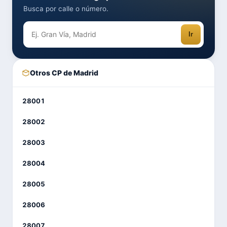
Busca por calle o número.
Ir
Otros CP de Madrid
28001
28002
28003
28004
28005
28006
28007