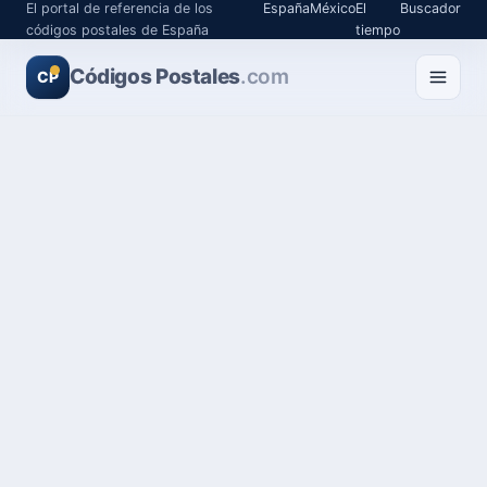
El portal de referencia de los
España
México
El
Buscador
códigos postales de España
tiempo
Códigos Postales
.com
CP