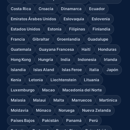
Costa Rica
Croacia
Dinamarca
Ecuador
Emiratos Árabes Unidos
Eslovaquia
Eslovenia
Estados Unidos
Estonia
Filipinas
Finlandia
Francia
Gibraltar
Groenlandia
Guadalupe
Guatemala
Guayana Francesa
Haití
Honduras
Hong Kong
Hungría
India
Indonesia
Irlanda
Islandia
Islas Aland
Islas Feroe
Italia
Japón
Kenia
Letonia
Liechtenstein
Lituania
Luxemburgo
Macao
Macedonia del Norte
Malasia
Malaui
Malta
Marruecos
Martinica
Moldavia
Mónaco
Noruega
Nueva Zelanda
Países Bajos
Pakistán
Panamá
Perú