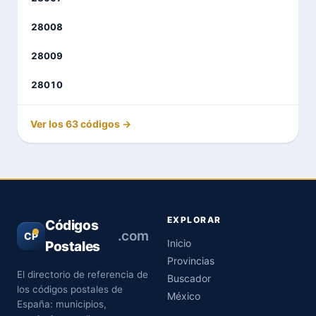
28008
28009
28010
Ver los 63 códigos →
EXPLORAR
Códigos
.com
CP
Inicio
Postales
Provincias
El directorio de referencia de
Buscador
los códigos postales de
México
España: municipios,