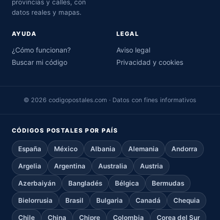
provincias y calles, con
datos reales y mapas.
AYUDA
LEGAL
¿Cómo funcionan?
Aviso legal
Buscar mi código
Privacidad y cookies
© 2026 codigopostales.com · Datos con fines informativos
CÓDIGOS POSTALES POR PAÍS
España
México
Albania
Alemania
Andorra
Argelia
Argentina
Australia
Austria
Azerbaiyán
Bangladés
Bélgica
Bermudas
Bielorrusia
Brasil
Bulgaria
Canadá
Chequia
Chile
China
Chipre
Colombia
Corea del Sur