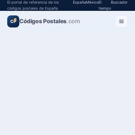
El portal de referencia de los
España
México
El
Buscador
códigos postales de España
tiempo
Códigos Postales
.com
CP