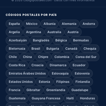
© 2026 codigopostales.com · Datos con fines informativos
CÓDIGOS POSTALES POR PAÍS
España
México
Albania
Alemania
Andorra
Argelia
Argentina
Australia
Austria
Azerbaiyán
Bangladés
Bélgica
Bermudas
Bielorrusia
Brasil
Bulgaria
Canadá
Chequia
Chile
China
Chipre
Colombia
Corea del Sur
Costa Rica
Croacia
Dinamarca
Ecuador
Emiratos Árabes Unidos
Eslovaquia
Eslovenia
Estados Unidos
Estonia
Filipinas
Finlandia
Francia
Gibraltar
Groenlandia
Guadalupe
Guatemala
Guayana Francesa
Haití
Honduras